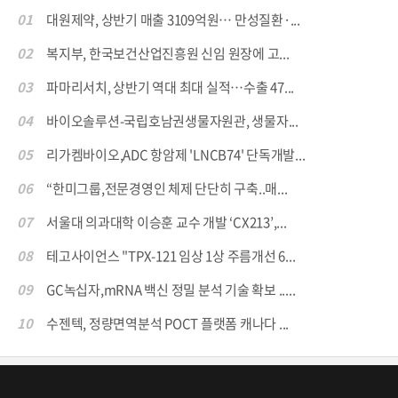
01
대원제약, 상반기 매출 3109억원… 만성질환·...
02
복지부, 한국보건산업진흥원 신임 원장에 고...
03
파마리서치, 상반기 역대 최대 실적…수출 47...
04
바이오솔루션-국립호남권생물자원관, 생물자...
05
리가켐바이오,ADC 항암제 'LNCB74' 단독개발...
06
“한미그룹,전문경영인 체제 단단히 구축..매...
07
서울대 의과대학 이승훈 교수 개발 ‘CX213’,...
08
테고사이언스 "TPX-121 임상 1상 주름개선 6...
09
GC녹십자,mRNA 백신 정밀 분석 기술 확보 .....
10
수젠텍, 정량면역분석 POCT 플랫폼 캐나다 ...