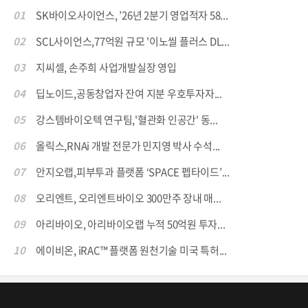
01
SK바이오사이언스, ’26년 2분기 영업적자 58...
02
SCL사이언스,77억원 규모 '이노씰 플러스 DL...
03
지씨셀, 손주희 사업개발실장 영입
04
딥노이드,공동창업자 잔여 지분 우호투자자...
05
강스템바이오텍 연구팀,'혈관화 인공간' 동...
06
올릭스,RNAi 개발 전문가 민지영 박사 수석...
07
안지오랩,피부투과 플랫폼 ‘SPACE 펩타이드’...
08
오리엔트, 오리엔트바이오 300만주 장내 매...
09
아리바이오, 아리바이오랩 누적 50억원 투자...
10
에이비온, iRAC™ 플랫폼 원천기술 미국 특허...