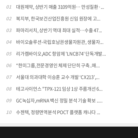
01
대원제약, 상반기 매출 3109억원… 만성질환·...
02
복지부, 한국보건산업진흥원 신임 원장에 고...
03
파마리서치, 상반기 역대 최대 실적…수출 47...
04
바이오솔루션-국립호남권생물자원관, 생물자...
05
리가켐바이오,ADC 항암제 'LNCB74' 단독개발...
06
“한미그룹,전문경영인 체제 단단히 구축..매...
07
서울대 의과대학 이승훈 교수 개발 ‘CX213’,...
08
테고사이언스 "TPX-121 임상 1상 주름개선 6...
09
GC녹십자,mRNA 백신 정밀 분석 기술 확보 .....
10
수젠텍, 정량면역분석 POCT 플랫폼 캐나다 ...