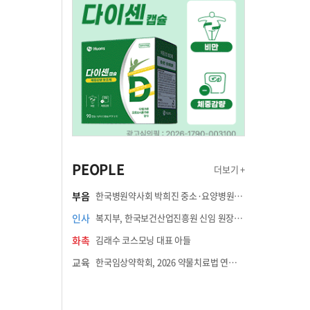
PEOPLE
더보기 +
부음
한국병원약사회 박희진 중소·요양병원이사(충청북도 청주의료원 약제팀장) 부친상
인사
복지부, 한국보건산업진흥원 신임 원장에 고상백 교수 임명
화촉
김래수 코스모닝 대표 아들
교육
한국임상약학회, 2026 약물치료법 연수강좌 8월 21일 개최