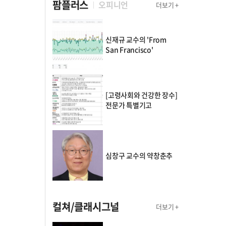
팜플러스
오피니언
더보기 +
신재규 교수의 'From
San Francisco'
[고령사회와 건강한 장수]
전문가 특별기고
심창구 교수의 약창춘추
컬쳐/클래시그널
더보기 +