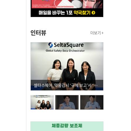
인터뷰
더보기 +
셀타스퀘어, 약물감시 ‘규제 보고’서 ‘데이터 의사결정’으로 "PVX 전환 요구 커진다"