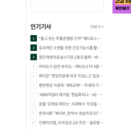
인기기사
더보기 +
"울고 웃는 무릎관절염 신약" 메디포스트·강스템·네이처셀 전진, 코오롱티슈진 반전 과제
1
효과적인 수면을 위한 건강기능식품 활용법
2
첨단재생의료실시기관 230곳 돌파…바이오 새 시장 꿈틀
3
여의도가 담은 바이오…액티브 ETF 4종의 선택은
4
메지온 "폰탄치료제 미국 'FUEL-2' 임상 프로토콜 영국 승인"
5
황반변성 치료제 '세대교체'…차세대 기전 경쟁 본격화
6
'4000억달러 메가딜' 현실화되나…AZ·BMS 합병설에 글로벌 제약업계 촉각
7
잠을 ‘강제로 재우는’ 시대에서 ‘각성을 낮추는’ 시대로
8
한약사회 "복지부, 한약사 개설약국 OTC 공급 방해 더는 방관 말아야"
9
인벤티지랩, 미국임상 2상 추진…글로벌 팁스 통해 정부 지원 60억원 확보
10