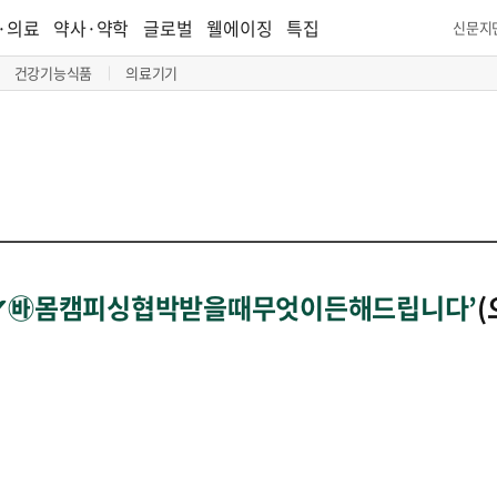
·의료
약사·약학
글로벌
웰에이징
특집
신문지
건강기능식품
의료기기
M✔㉳몸캠피싱협박받을때무엇이든해드립니다’
(