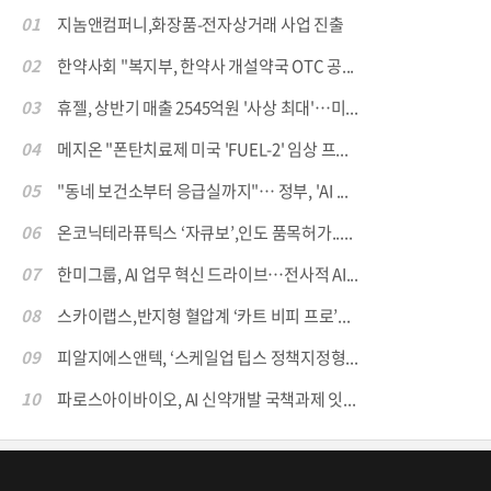
01
지놈앤컴퍼니,화장품-전자상거래 사업 진출
02
한약사회 "복지부, 한약사 개설약국 OTC 공...
03
휴젤, 상반기 매출 2545억원 '사상 최대'…미...
04
메지온 "폰탄치료제 미국 'FUEL-2' 임상 프...
05
"동네 보건소부터 응급실까지"… 정부, 'AI ...
06
온코닉테라퓨틱스 ‘자큐보’,인도 품목허가.....
07
한미그룹, AI 업무 혁신 드라이브…전사적 AI...
08
스카이랩스,반지형 혈압계 ‘카트 비피 프로’...
09
피알지에스앤텍, ‘스케일업 팁스 정책지정형...
10
파로스아이바이오, AI 신약개발 국책과제 잇...