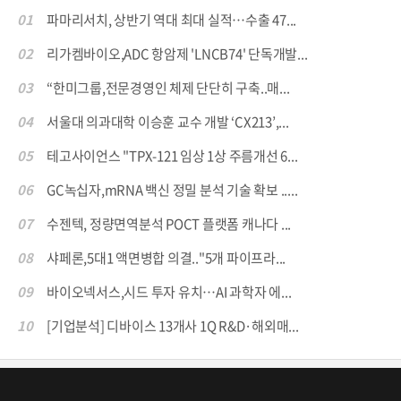
01
파마리서치, 상반기 역대 최대 실적…수출 47...
02
리가켐바이오,ADC 항암제 'LNCB74' 단독개발...
03
“한미그룹,전문경영인 체제 단단히 구축..매...
04
서울대 의과대학 이승훈 교수 개발 ‘CX213’,...
05
테고사이언스 "TPX-121 임상 1상 주름개선 6...
06
GC녹십자,mRNA 백신 정밀 분석 기술 확보 .....
07
수젠텍, 정량면역분석 POCT 플랫폼 캐나다 ...
08
샤페론,5대1 액면병합 의결.."5개 파이프라...
09
바이오넥서스,시드 투자 유치…AI 과학자 에...
10
[기업분석] 디바이스 13개사 1Q R&D·해외매...