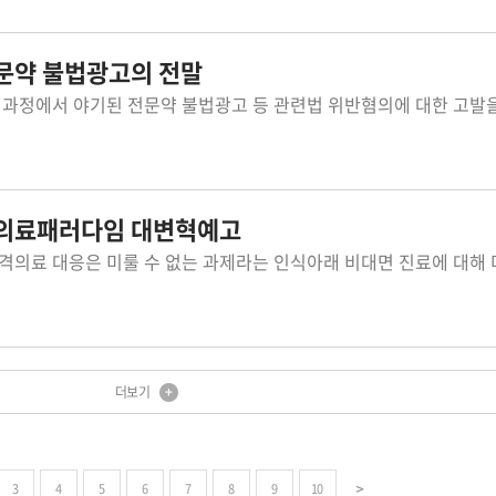
전문약 불법광고의 전말
 의료패러다임 대변혁예고
더보기
3
4
5
6
7
8
9
10