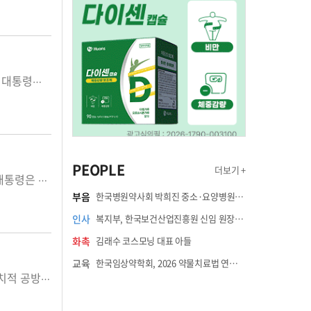
내년도 정부예산 편성과정에서 연구비를 관행적으로 나눠 먹는 등의 문제점을 지적하고 전면재검토 하라는 대통령의 지시에 따라 총 3조원이 넘는 R&D예산을 삭감했던 관련부처는 삭감된 내역을 다...
PEOPLE
더보기 +
대통령이 다시 한번 나섰다. 지난달 청와대 영빈관에서 개최된 바이오헬스 신시장창출 전략회의를 주재한 대통령은 바이오헬스 산업을 제2의 반도체 산업으로 육성하겠다는 의지를 천명했다. 바이오헬스를 제2의 ...
부음
한국병원약사회 박희진 중소·요양병원이사(충청북도 청주의료원 약제팀장) 부친상
인사
복지부, 한국보건산업진흥원 신임 원장에 고상백 교수 임명
화촉
김래수 코스모닝 대표 아들
교육
한국임상약학회, 2026 약물치료법 연수강좌 8월 21일 개최
올해 국정감사가 마무리됐다. 정권교체 이후 처음 열린 국감이라 여야가 뒤바뀐 상황에서 공세와 수세의 정치적 공방이 이뤄지다 보니 보건복지위 상임위 역시 인물 공세나 과거 발언, 경력 들추기 등 정치적 관...