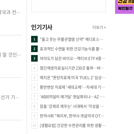
요즘 건강기능식품을 둘러싼 각축이 치열하다. 그동안 건강기능식품 판매는 자격을 갖춘 업소로 제한되고 약국과 전문판매점 위주로 판매망이 형성돼 왔지만 이제는 전방위 다양한 판매루트가 동원되고 있다...
인기기사
더보기 +
"울고 웃는 무릎관절염 신약" 메디포스트·강스템·네이처셀 전진, 코오롱티슈진 반전 과제
1
효과적인 수면을 위한 건강기능식품 활용법
2
올 1월부터 모든 약국에서 건강기능식품 소분 판매가 가능해짐에 따라 약국은 이제 이 시장에 참여할 것인지 말 것인지 선택을 해야 하는 상황이 됐다. 건강기능식품 소분판매가 약국에 새로운 기회가 ...
여의도가 담은 바이오…액티브 ETF 4종의 선택은
3
첨단재생의료실시기관 230곳 돌파…바이오 새 시장 꿈틀
4
메지온 "폰탄치료제 미국 'FUEL-2' 임상 프로토콜 영국 승인"
5
황반변성 치료제 '세대교체'…차세대 기전 경쟁 본격화
6
'4000억달러 메가딜' 현실화되나…AZ·BMS 합병설에 글로벌 제약업계 촉각
7
제 41대 대한약사회장 선거는 일반적인 예상을 깨고 권영희 후보의 당선이라는 다소 의외의 결과를 낳았다. 선거 기간중 불거진 무자격자 의약품판매라는 대형 악재를 극복하고 막판뒤집기를 보여준 권...
잠을 ‘강제로 재우는’ 시대에서 ‘각성을 낮추는’ 시대로
8
한약사회 "복지부, 한약사 개설약국 OTC 공급 방해 더는 방관 말아야"
9
[생활요법] 건강한 수면관리를 위한 생활요법
10