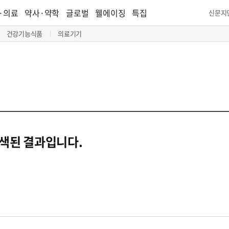
·의료
약사·약학
글로벌
웰에이징
특집
신문지
건강기능식품
의료기기
검색된 결과입니다.