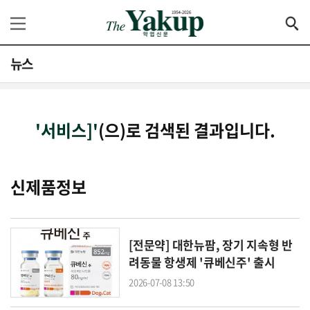
뉴스
'서비스]'
(으)로 검색된 결과입니다.
신제품정보
[전문약] 대한뉴팜, 장기 지속형 반
려동물 항생제 '큐베신주' 출시
2026-07-08 13:50