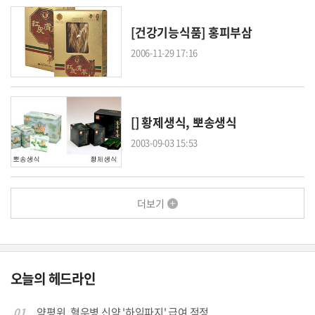
[건강기능식품] 홍피부삼
2006-11-29 17:16
[] 황제생식, 뽀송생식
2003-09-03 15:53
더보기
오늘의 헤드라인
01
약평위, 혈우병 신약 '하임파지' 급여 적정...