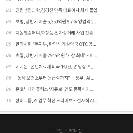
02
진원생명과학,김경진 단독 대표이사 체제 돌입
03
보령, 상반기 매출 5,350억원 8.7%-영업익 2...
04
지놈앤컴퍼니,화장품-전자상거래 사업 진출
05
한약사회 "복지부, 한약사 개설약국 OTC 공...
06
휴젤, 상반기 매출 2545억원 '사상 최대'…미...
07
메지온 "폰탄치료제 미국 'FUEL-2' 임상 프...
08
"동네 보건소부터 응급실까지"… 정부, 'AI ...
09
온코닉테라퓨틱스 ‘자큐보’,인도 품목허가.....
10
한미그룹, AI 업무 혁신 드라이브…전사적 AI...
로그인
PC버전
│