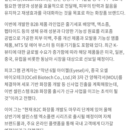
필요한 영양과 성분을 효율적으로 전달해, 피부의 탄력과 젊음을
유지하고 재생효과를 극대화하는 것을 목표로 하는 화장품 브랜드다.
이번에 개발한 B2B 제품 라인업은 줄기세포 배양액, 엑소좀,
펩타이드 등의 생체 유래 성분과 다양한 기능성 원료를 리포좀
공법으로 가공한 피부 미백, 주름 개선 제품과 모발용 기능성 앰플
제품, MTS 및 에어 부스터 등 미용기기들도 포함돼 있다. 최근 K-
뷰티에 대한 글로벌 수요가 증가함에 따라 해당 제품들은 미국, 일본,
중국, 유럽을 비롯한 동남아 시장을 대상으로 선보일 예정이다.
피코그램 관계자는 “작년 6월 아이젤(Eyesel)사, 중국 오셀
바이오테크(OCell Biotech Co., Ltd.)와 3자 간 양해각서(MOU)를
체결하며 세포 기반 화장품 개발 등 신사업 진출을 계획해왔는데,
이번 셀린스템 B2B 화장품 출시가 신규 사업을 이끄는 초석이 될
것”이라고 전했다.
이어 그는 “현재 B2C 화장품 개발도 마무리 단계에 있어 올해
상반기에 셀린스템 엑소플랜 시리즈로 출시될 예정이며 자체
브랜드몰과, 주요 온라인 플랫폼을 통해 국내 고객에게 다가갈