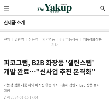
신제품 소개
전체
일반약
전문약
의약외품
건강기능식품
기능성화장품
│
│
│
│
│
│
기타
피코그램, B2B 화장품 '셀린스템'
개발 완료…"신사업 추진 본격화”
기능성 앰플 제품 해외 마케팅 활동 개시…올해 상반기 B2C 상품 출시
예정
입력 2024-01-15 17:04