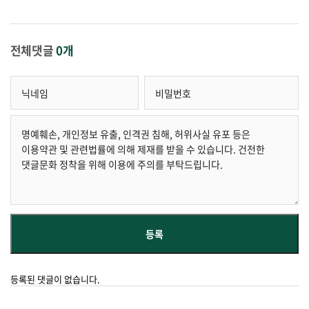
전체댓글
0개
등록된 댓글이 없습니다.