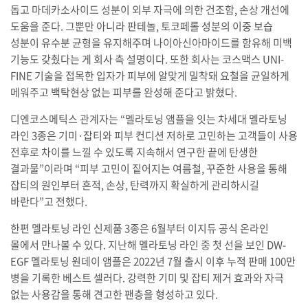
돕고 마데카소사이드 성분이 외부 자극에 의한 건조함, 손상 개선에
도움을 준다. 그뿐만 아니라 판테놀, 토코페롤 성분의 이중 보습
성분이 유수분 균형을 유지해주며 나이아신아마이드를 함유해 미백
기능도 갖췄다는 게 회사 측 설명이다. 또한 회사는 코스맥스 UNI-
FINE 기술을 접목한 입자가 피부에 알맞게 밀착돼 요철을 균일하게
메워주고 백탁현상 없는 피부를 완성해 준다고 밝혔다.
디엔코스메틱스 관계자는 “멜라토닝 앰플을 잇는 차세대 멜라토닝
라인 3종은 기미·잡티와 피부 컨디션 저하로 고민하는 고객들이 사용
전후로 차이를 느낄 수 있도록 지속해서 연구한 끝에 탄생한
결과물”이라며 “피부 고민이 짙어지는 여름철, 꾸준한 사용을 통해
잡티의 원인부터 흔적, 손상, 탄력까지 확실하게 관리하시길
바란다”고 전했다.
한편 멜라토닝 라인 신제품 3종은 6월부터 이지듀 공식 온라인
몰에서 만나볼 수 있다. 지난해 멜라토닝 라인 중 첫 선을 보인 DW-
EGF 멜라토닝 원데이 앰플은 2022년 7월 출시 이후 누적 판매 100만
병을 기록한 베스트 셀러다. 강력한 기미 및 잡티 제거 효과와 자극
없는 사용감을 통해 견고한 팬층을 형성하고 있다.