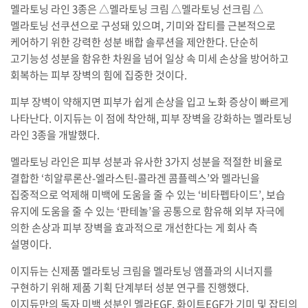
멜라토닝 라인 3종은 △멜라토닝 크림 △멜라토닝 선크림 △
멜라토닝 선쿠션으로 구성돼 있으며, 기미와 잡티를 근본적으로
케어하기 위한 강력한 성분 배합 솔루션을 제안한다. 단순히
고기능성 성분을 함유한 차원을 넘어 일상 속 미세 손상을 방어하고
회복하는 피부 장벽의 힘에 집중한 것이다.
피부 장벽이 약해지면 피부가 쉽게 손상을 입고 노화 증상이 빠르게
나타난다. 이지듀는 이 점에 착안해, 피부 장벽을 강화하는 멜라토닝
라인 3종을 개발했다.
멜라토닝 라인은 피부 성분과 유사한 3가지 성분을 적절한 비율로
결합한 ‘히알루론산-엘라스틴-콜라겐 콤플렉스’와 멜라닌을
집중적으로 억제해 미백에 도움을 줄 수 있는 ‘비타펩타이드’, 보습
유지에 도움을 줄 수 있는 ‘판테놀’을 공통으로 함유해 외부 자극에
의한 손상과 피부 장벽을 효과적으로 개선한다는 게 회사 측
설명이다.
이지듀는 신제품 멜라토닝 크림을 멜라토닝 앰플과의 시너지를
구현하기 위해 제품 기획 단계부터 성분 연구를 진행했다.
이지듀만의 독자 미백 성분인 멜라EGF, 화이트EGF가 기미 및 잡티의