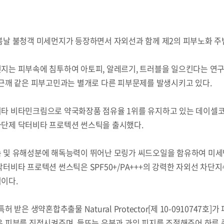
봄날 불청객 미세먼지가 등장하면서 자외선과 함께 제2의 피부노화 주
지는 피부속에 침투하여 아토피, 알레르기, 트러블을 일으킨다는 연구
주근깨 같은 피부고민과는 별개로 다른 피부문제를 발생시키고 있다.
타 비타민크림으로 약국화장품 점유율 1위를 유지하고 있는 데이셀코스
단제 닥터비타 프로텍션 썬스틱을 출시했다.
 및 유해성분에 해독능력이 뛰어난 모링가 씨드오일을 함유하여 미세
닥터비타 프로텍션 썬스틱은 SPF50+/PA+++의 강력한 자외선 차
이다.
특허 받은 생약혼합추출물 Natural Protector[제 10-091074
은 피부를 진정시켜주며, 들뜨는 유분과 과잉 피지를 조절해주어 하루