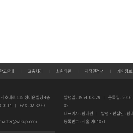
광고안내
고충처리
회원약관
저작권정책
개인정보
서초대로 115 정다운빌딩 4층
발행일 : 1954. 03. 29
등록일 : 2016. 
70-0114
FAX : 02-3270-
02
대표이사 : 함태원
발행 · 편집인 : 함
ebmaster@yakup.com
등록번호 : 서울,아04071