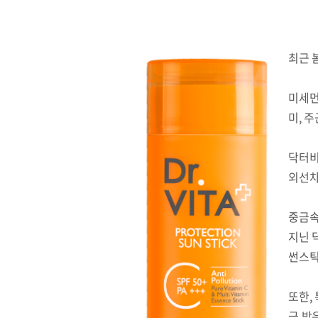
최근 
미세먼
미, 
닥터비
외선차
중금속
지닌 
썬스틱
또한, 
극 받