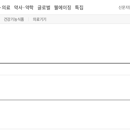
·의료
약사·약학
글로벌
웰에이징
특집
신문지
건강기능식품
의료기기