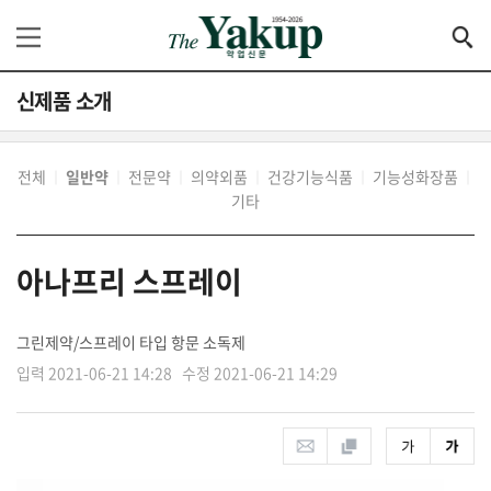
신제품 소개
전체
일반약
전문약
의약외품
건강기능식품
기능성화장품
│
│
│
│
│
│
기타
아나프리 스프레이
그린제약/스프레이 타입 항문 소독제
입력 2021-06-21 14:28 수정 2021-06-21 14:29