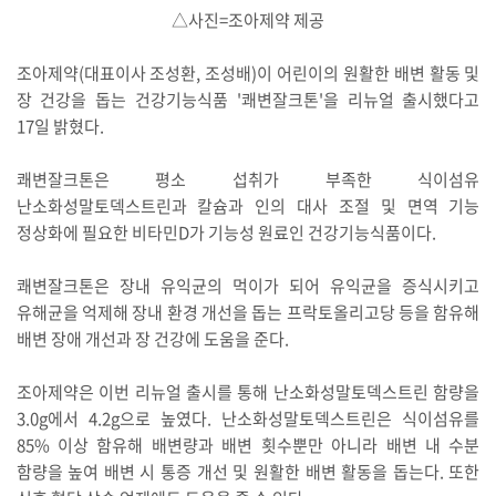
△사진=조아제약 제공
조아제약(대표이사 조성환, 조성배)이 어린이의 원활한 배변 활동 및
장 건강을 돕는 건강기능식품 '쾌변잘크톤'을 리뉴얼 출시했다고
17일 밝혔다.
쾌변잘크톤은 평소 섭취가 부족한 식이섬유
난소화성말토덱스트린과 칼슘과 인의 대사 조절 및 면역 기능
정상화에 필요한 비타민D가 기능성 원료인 건강기능식품이다.
쾌변잘크톤은 장내 유익균의 먹이가 되어 유익균을 증식시키고
유해균을 억제해 장내 환경 개선을 돕는 프락토올리고당 등을 함유해
배변 장애 개선과 장 건강에 도움을 준다.
조아제약은 이번 리뉴얼 출시를 통해 난소화성말토덱스트린 함량을
3.0g에서 4.2g으로 높였다. 난소화성말토덱스트린은 식이섬유를
85% 이상 함유해 배변량과 배변 횟수뿐만 아니라 배변 내 수분
함량을 높여 배변 시 통증 개선 및 원활한 배변 활동을 돕는다. 또한