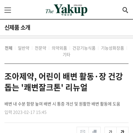
신제품 소개
전체
일반약
전문약
의약외품
건강기능식품
기능성화장품
│
│
│
│
│
│
기타
조아제약, 어린이 배변 활동·장 건강
돕는 '쾌변잘크톤' 리뉴얼
배변 내 수분 함량 높여 배변 시 통증 개선 및 원활한 배변 활동에 도움
입력 2023-02-17 15:45