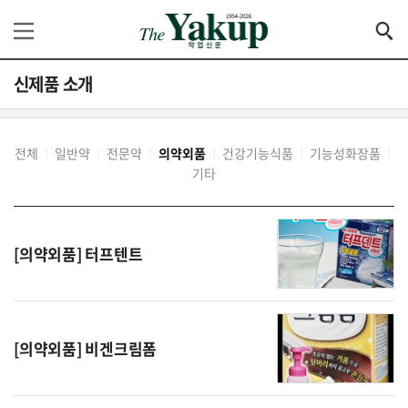
신제품 소개
전체
일반약
전문약
의약외품
건강기능식품
기능성화장품
│
│
│
│
│
│
기타
[의약외품] 터프텐트
[의약외품] 비겐크림폼