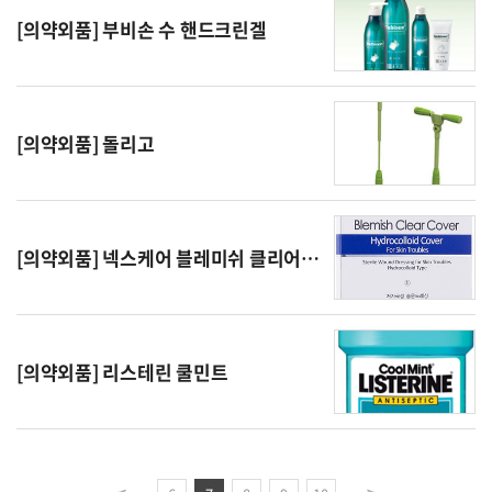
[의약외품] 부비손 수 핸드크린겔
[의약외품] 돌리고
[의약외품] 넥스케어 블레미쉬 클리어 커버
[의약외품] 리스테린 쿨민트