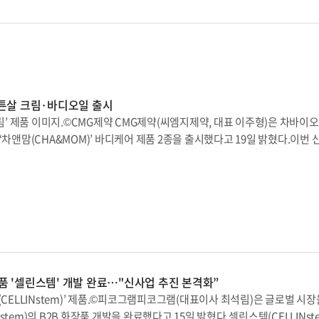
엠디’는 향료, 색소, 파라벤 방부제 등이 첨가되지 않아 유아부터 성인까지 온
 바이오 코스메틱 브랜드 ‘힐마이즈’ 공식 온라인 쇼핑몰과 SNS 채널을 통해
 멜팅 캡슐, 앰플과 더불어 다양한 더마코스메틱 제품 라인업을 갖추게 됐다.
해 피부 고민 별 맞춤형 솔루션을 제공한다는 계획이다.제네웰 한상덕 대표이
상피복재 ‘메디폼’에 적용해 온 의료기기 기술을 이번 신제품에 접목했다”면서
해 코스메틱 사업을 확장해 나갈 것”이라고 밝혔다.한편 제네웰은 히알루론
 튼살 크림·바디오일 출시
진피 조직콜라겐 섬유 등 코스메틱 소재 제조 기술 특허를 취득하고 지난 202
크림’ 제품 이미지.©CMG제약 CMG제약(씨엠지제약, 대표 이주형)은 차바이
한 바 있다.
‘차앤맘(CHA&MOM)’ 바디케어 제품 2종을 출시했다고 19일 밝혔다.이번
오일’이다. 차바이오그룹 피부과학 전문가들이 독자 배합하여 개발한 ‘마크제로
에 보습과 진정 효과에 도움을 준다.‘마크제로® 피부 보호 공법’은 ‘흔적(Ma
자 추출물인 CHA-LF와 올리브 추출 스쿠알란, 호호바씨 오일 등을 조합했다. 
크림’은 급격한 성장이나 체중 증가, 임신 등 다양한 요인에 의해 생길 수 있는
약에 따르면 인체적용시험에서 4주 만에 튼살로 인한 붉은 선을 개선하는 효과
승인받았다. 자연유래성분이 농축된 고영양 크림 제형으로 피부를 매끄럽고
로 유지시켜 주는데 도움을 준다.CMG제약은 ‘너리싱 바디 오일’은 자연에서
을 형성하고 특유의 끈적임 없이 촉촉한 보습감과 편안함을 선사한다고 설명
장품 '셀린스템' 개발 완료…"신사업 추진 본격화”
내산 구기자 추출물과 호호바씨 오일, 올리브 추출 스쿠알란 등 7가지 식물성
(CELLINstem)’ 제품.©피코그램피코그램(대표이사 최석림)은 글로벌 시
고, 19가지 유해성분을 배제해 민감한 피부에도 안심하고 사용할 수 있으며,
tem)의 B2B 화장품 개발을 완료했다고 15일 밝혔다.셀린스템(CELLINst