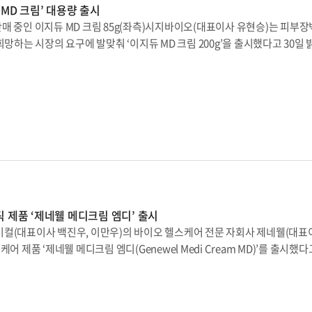
여러 피부 고민을 가진 소비자들을 위한 프리미엄 크림 3종을 새롭게 선보였다”
MD 크림’ 대용량 출시
능도 가지고 있다.흔적 클리어 패치는 특허받은 ‘몰드 일체형’ 성형 공법으로 
부 고민을 해결할 수 있는 고기능성 제품군을 선보일 예정”이라고 전했다.센
 판매 중인 이지듀 MD 크림 85g(좌측)시지바이오(대표이사 유현승)는 피부
 유효성분을 직접 전달할 수 있다. 유효 성분을 몰드에 넣어 마이크로니들 
식 헬스케어몰 DK SHOP에서 구매할 수 있다.
망하는 시장의 요구에 발맞춰 ‘이지듀 MD 크림 200g’을 출시했다고 30일
장재로 사용함으로써 소비자가 제품을 사용하는 순간 패치가 몰드로부터 분리
evice Cream)은 일반 스킨케어용 보습 크림과 달리 가벼운 화상이나 아토피, 건
 손상 없이 견고한 형태와 유효 성분의 효능을 유지할 수 있다는 게 회사 
 사용하는 점착성투명창상피복재다. 의료기기 제조 및 품질관리 기준(GMP)
Touch’ 기법을 적용해 순서에 따라 필름지를 제거하는 방식으로 패치를 몰드
분류된다.아토피는 만성 피부질환인 만큼 장기간의 치료가 필요한 데다 보습
 있으며, TPU 소재로 제작하여 무광이면서도 초박형의 0.1mm의 얇은 두께
이 중요하다. 시지바이오 관계자는 “최근 쌀쌀한 날씨에 피부가 급격하게 
“삼출물 흡수로 인해 나타날 수 있는 답답함과 간지러움도 유발하지 않는다”
량 제품 출시에 대한 문의와 요구가 이어져 왔다”고 말했다.이에 시지바이오는 
에서도 높은 점수를 획득했다. 모바일 뷰티 플랫폼 ‘화해 화장품 설문회(화화설
00g 용량의 제품을 새롭게 선보였다. 시지바이오에 따르면 이지듀 MD 크림 20
 만족도 평가를 진행한 결과, △’사용 시 피부가 답답하지 않아요’ 부문 만족도 
된 부위에 도포 시 물리적인 막을 형성해 높은 보습을 유지하고 피부 장벽을
93% △
트륨, 복합 리놀렌산 등 다양한 피부 보습 성분이 함유돼 있으며, 피부 탄력과 
다.넉넉해진 용량으로 얼굴 피부와 팔, 다리 등 신체 모든 부위에 도포할 
이 심해지는 계절에도 피부장벽을 효과적으로 보호할 수 있다. 또한 용량 대
 제품 ‘제네웰 메디크림 엠디’ 출시
제품이다.시지바이오 목소윤 운드사업부장은 “이지듀 MD 크림은 GMP 기준에
컬(대표이사 백진우, 이만우)의 바이오 헬스케어 전문 자회사 제네웰(대표
에 대한 품질과 안전성을 갖추고 있다”라며 “우수한 피부장벽 보호 효과로 
 제품 ‘제네웰 메디크림 엠디(Genewel Medi Cream MD)’를 출시했다고
0g 버전은, 실제 사용자 의견과 피드백을 반영해 대용량으로 출시한 만큼 사용
 피부 장벽을 보호해 주는 MD크림이다. MD크림은 의료기기를 뜻하는 메디컬
했다.한편 이지듀 MD 크림 200g은 제품은 입점된 병원 또는 시지바이오 
기기로 분류된다. 제네웰에 따르면 ‘제네웰 메디크림 엠디’에 함유된 스쿠알란, 시
 형성해 피부 수분을 유지해 주고, 외부 자극으로부터 예민해진 피부를 개선하