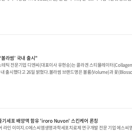
 샤워’가 아기의 피부 면역력 형성에 영향을 준다는 점에 주목하고, 락토바
혔다.휴셀은 피부 고민을 없애주고 맑고 투명한 피부 밸런스를 찾아주는 NK세
피토스테롤(식물성 콜레스테롤), 지방산 등을 최적으로 배합해 아이 피부의 
K크림, HYUCELL NK세럼, 3종 앰플로 구성됐다.이뮤니스바이오에 따르면 H
차앤맘은 미국의 비영리환경단체인 EWG(Environment Working Gro
로 피부를 회복시키고, 문제성 피부 관리에 도움을 준다. NK세포배양액 3만p
 사용, 20가지 유해성분 배제, 피부 12층 보습 함량 테스트, 열 자극으로 인한 피부
성분들이 포함돼 있다. 또한 제주도 미성숙 감귤 추출물, 병풀 복합성분 등이 
도 안심하고 사용할 수 있다.CMG제약 이주형 대표는 “차앤맘은 아이를 위
무너진 피부장벽을 개선시켜 준다.자극지수 0.00의 무자극성 휴셀은 피부장
의 건강 솔루션을 제시하는 브랜드로 카우는 것이 목표”라고 말했다.한편 ‘
과도 외부 시험기관의 인체적용시험과 피부 테스트를 통해 확인했다.이뮤니스
인 ‘맘’을 담은 브랜드로, 차바이오그룹의 연구 노하우가 담긴 CMG제약의 가족
2건의 특허기술이 적용됐다"면서 "배양액에 함유된 약 520여종의 유효 성분(
마트스토어, 쿠팡, 카카오 등 온라인 쇼핑몰에서 구매할 수 있다.
 피부 문제 해결은 물론 원래의 피부로 회복시키는 데 도움이 된다”고 밝혔다.
‘볼라썸’ 국내 출시"
국책과제 ‘전략형 창업과제’를 통해 항노화, 미백, 상처치유, 아토피 피부
테틱 전문기업 디엔씨(대표이사 유현승)는 콜라겐 스티뮬레이터(Collage
개발 중이다. 이뮤니스바이오는 연구 결과를 적용한 제품들을 마스크팩, 선
’을 국내 출시했다고 26일 밝혔다.볼라썸 브랜드명은 볼륨(Volume)과 꽃(Bloss
우다’라는 뜻이 담겨있다.일반적으로 콜라겐 스티뮬레이터는 피부를 자극해 체
는 것을 말한다. 그러나 볼라썸은 자가 콜라겐 생성을 촉진시켜 피부 상태를
뿐만 아니라, 볼륨이 부족한 부위에 충분한 볼륨을 형성할 수 있다는 게 회사
 항노화(Rejuvenation)에 도움이 된다는 사실은 논문을 통해 입증된 바
겐 생성을 도와 18개월 이상 피부개선 효과가 지속되는 것이 확인됐다. 더
Calcium Hydroxylapatite, CaHA)’ 입자는 인체 뼈 무기성분과 
세포 배양액 함유 'iroro Nuvon' 스킨케어 론칭
분자 소재인 PLA(Poly Lactic acid)와는 달리 분해 시 염증을 유발하
어 라인 이미지.©에스씨엠생명과학세포치료제 연구개발 전문 기업 에스씨
아파타이트 입자에는 라티스 포어(Lattice-pore) 구조라고 불리는 특허