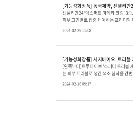
[기능성화장품] 동국제약, 센텔리안24
센텔리안24 ’엑스퍼트 마데카 크림’ 
피부 고민별로 집중 케어하는 프리미엄 마
리안24의 고기능성 제품군인 ‘엑스퍼트
2024-02-29 11:08
△엑스퍼트 마데카 크림 코어퍼밍 등 총
TECAnology™(테카놀로지)를 통해 완성된
독자성분을 함유하고 진정, 브라이트닝,
림 시그니처’는 독자성분인 테카힐™과 
[기능성화장품] 시지바이오, 트러블 
이다. 피부 진정에 특화된 병풀추출물과 
(왼쪽부터)트루다이브 ‘스피디 트러블 
진정 케어를 제공한다. 또한 무도포 부
는 피부 트러블로 생긴 색소 침착을 간편하
와 자외선에 의한 피부 광노화 개선, 열
care patch, 이하 흔적 클리어 패
카 크림 래디언스’는 브라이트닝 독자성
2024-02-16 09:17
적 클리어 패치는 기존에 출시한 ‘트루다
주는 브라이트닝 광채 크림이다. 피부에 
정부터 색소 침착으로 인한 흔적 제거까
으로 눈에 띄는 피부 표면 겉 기미 크기(면
올 때는 ‘트러블 케어 패치’를 사용해 
채 개선 등에도 효과가 있다.‘엑스퍼트 
어 패치’로 염증 부위를 빠르게 가라앉히
프리미엄 탄력 리프팅 크림이다. 쫀쫀한
치에 함유된 성분 중, 상처 치유 치료제로
늘어짐을 완화하고 피부 탄성 복원력을 개
다고 덧붙였다. 시지바이오가 국내에서 
개념 라인에이징 케어를 경험할 수 있다
조절 단백질에서 유래된 펩타이드 성분이