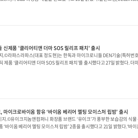
종 출시를 기념해 프로모션을 진행한다. 19일부터 오는 31일까지 신제품을 
필요한 영양과 성분을 효율적으로 전달해, 피부의 탄력과 젊음을 유지하고 재
 고객에게는 친환경 라이프스타일 브랜드 ‘블루오브’에서 나온 ‘이치백36’ 
다.이번에 개발한 B2B 제품 라인업은 줄기세포 배양액, 엑소좀, 펩타이드
품은 임신, 체중변화, 성장 등에 따른 튼살, 거친피부, 건조 등 다양한 피부
 공법으로 가공한 피부 미백, 주름 개선 제품과 모발용 기능성 앰플 제품, M
 촉촉한 바디 피부로 가꿔줄 수 있는 제품”이라며 “차앤맘은 차바이오그룹의
근 K-뷰티에 대한 글로벌 수요가 증가함에 따라 해당 제품들은 미국, 일본, 
 케어하는 브랜드로 지속 성장해 나갈 것”이라고 말했다.한편 ‘차앤맘’은 엄
정이다.피코그램 관계자는 “작년 6월 아이젤(Eyesel)사, 중국 오셀 바이
은 브랜드로, 차바이오그룹의 연구 노하우가 담긴 CMG제약의 가족 건강 솔루션 
와 3자 간 양해각서(MOU)를 체결하며 세포 기반 화장품 개발 등 신사업 진출을 계획해
 신제품 '클리어티앤 더마 SOS 릴리프 패치' 출시
, 롯데온, 티몬, 카카오톡 선물하기 등에서 구매할 수 있다.
을 이끄는 초석이 될 것”이라고 전했다.이어 그는 “현재 B2C 화장품 개발도 
미지.©라파스라파스(대표 정도현)는 한독과 마이크로니들 DEN기술(특허번
플랜 시리즈로 출시될 예정이며 자체 브랜드몰과, 주요 온라인 플랫폼을 통해
스메틱 제품 ‘클리어티앤 더마 SOS 릴리프 패치’를 출시했다고 27일 밝혔다. 
피코그램은 지난해 바이오 및 뷰티, 헬스케어 등 신사업 진출을 위해 BB&H(B
matology)와 화장품을 뜻하는 코스메틱(Cosmetic)의 합성어로 ‘의약품
 신설했다. 셀린스템 브랜드의 성공적인 출시를 계기로 건강기능 식품 등 바이오 
자들 사이에서 인기가 높아지고 있다.이번 신제품은 살리실릭애씨드(BHA) 
이다.
과 알란토인 성분도 함유해 수분 및 보습 등 피부 보호와 진정에 도움을 줄 수
히 피부임상평가 전문기관인 큐티스의생명연구센터에서 피부의 피지 변화율 52
율 6.9% 개선 등 여드름 피부 사용에 적합한 인체적용시험 및 피부 저자극 테
 마이크로바이옴 함유 ‘바이옴 베리어 멜팅 모이스처 립밤’ 출시
이미지.©유이크지놈앤컴퍼니 화장품 브랜드 ‘유이크’가 풍부한 보습감의 식물
 ‘바이옴 베리어 멜팅 모이스처 립밤’ 2종을 출시했다고 21일 밝혔다.‘바
리지널 제품과 컬러 보습 효과를 주는 로지 2종으로 구성됐다. 바이옴 베리어