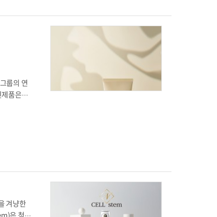
 가족이 안
 구매할 수
 향후 흉
사는 “상
 “제네웰의
산 동결건
2년 ‘힐마
오그룹의 연
 신제품은
® 피부 보
rk)을 없
진정-보습-
 튼살 고민
를 입증했으
 유연하게
 얻은 7
했다. 해당
 오일을 함
장을 겨냥한
 피부 자극
em)은 첨