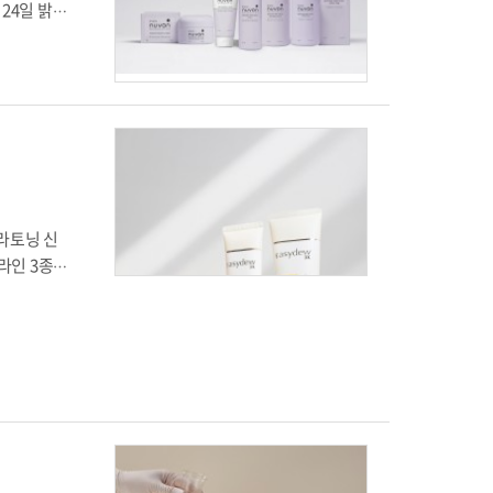
 24일 밝혔
여있는 구
모상현, 정
적절한 속도
e와
가 높은 강
인체골수줄
주입할 수
 회사는 해당
mL 두 가지
 심사를 식
 있으며 자
과 리커버리
문에, 미용
토피 피부
직원 김유리
다”면서 “기
라토닝 신
농도 단백질
라인 3종은
부터 선정
위한 강력한
유럽 등 글
피부 장벽
함유된 탈모
에 착안해,
 바 있다.
율로 결합
 보습 유
회사 측 설
구를 진행했
미백기능성