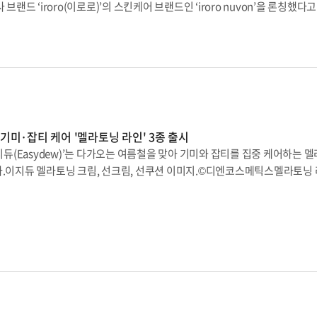
랜드 ‘iroro(이로로)’의 스킨케어 브랜드인 ‘iroro nuvon’을 론칭했다고
물고기 비늘처럼 생긴 칼슘 하이드록시아파타이트 입자가 원형으로 겹겹이 쌓
물줄기세포를 기반으로 한 화장품원료 전문기업 바이오에프디엔씨(대표이사 
져 나가며 서서히 분해되는 형상을 가진다”고 설명했다. 이어 그는 “입자가 
생명과학의 인체골수줄기세포 배양액을 비롯한 양사 기술을 융합해 scienc
공’이라고 부르는 작은 구멍들을 만드는데, 이 기공의 깊이와 크기에 따라 입자
 출시 제품은 ‘이로로 뉴본 에이디 인텐시브 크림’으로, 에스씨엠생명과학의 
"면서 “타 제품 대비 입자 크기가 균일해 입자끼리 뭉치지 않고 균일하게 
에프디엔씨의 병풀잎수 240,000ppm 및 27가지 식물추출물이 함유돼있다.
넓고 균일하게 도포할 수 있다”고 덧붙였다. 볼라썸의 용량은 0.3mL와 0.8
트와 건조에 기인한 일시적 가려움 완화 테스트를 마쳤으며, 피부장벽 기능성
뮬레이터 볼라썸은 높은 탄성과 점성을 가져 적은 양으로 볼륨을 극대화할 수
디 인텐시브 크림’을 시작으로 8월 말에는 기초 화장품 멀티세럼(3 in 1)
이라며 "콜라겐 생성을 유도해 볼륨감과 동시에 피부에 탄력을 줄 수 있기 때
 계획이다.회사 관계자는 “최근 임상2상을 성공적으로 마친 중등증-중증 아
다.한편 디엔씨는 최근 방영된 SBS 관찰 예능 미운우리새끼에 출연했던 임
기미·잡티 케어 '멜라토닝 라인' 3종 출시
체골수줄기세포 배양액이 모든 제품에 200,000~300,000ppm 함유돼있
후 SNS 마케팅 등의 활동을 적극적으로 전개해 나갈 예정이다.
(Easydew)’는 다가오는 여름철을 맞아 기미와 잡티를 집중 케어하는 멜
이 아닌 HPL(휴먼배지배양특허공법)로 배양된 줄기세포 배양액이 적용돼 고
다.이지듀 멜라토닝 크림, 선크림, 선쿠션 이미지.©디엔코스메틱스멜라토닝 
재생에 도움을 준다”고 설명했다.에스씨엠생명과학은 앞서 중소기업벤처부로
멜라토닝 선쿠션으로 구성돼 있으며, 기미와 잡티를 근본적으로 케어하기 
에 론칭한 스킨케어 제품군에 대해 FDA, CPNP 인증을 추진하고, 미주, 
고기능성 성분을 함유한 차원을 넘어 일상 속 미세 손상을 방어하고 회복하는 
획이다.한편 에스씨엠생명과학은 자사의 줄기세포 특허단백질인 cxcl1이 
지면 피부가 쉽게 손상을 입고 노화 증상이 빠르게 나타난다. 이지듀는 이 점
이시아 국영제약사 Duopharma Biotech(듀오파마)社에 수출을 진행한
종을 개발했다. 멜라토닝 라인은 피부 성분과 유사한 3가지 성분을 적절한 비
’와 멜라닌을 집중적으로 억제해 미백에 도움을 줄 수 있는 ‘비타펩타이드’,
통으로 함유해 외부 자극에 의한 손상과 피부 장벽을 효과적으로 개선한다는 게 
 멜라토닝 앰플과의 시너지를 구현하기 위해 제품 기획 단계부터 성분 연
GF, 화이트EGF가 기미 및 잡티의 원인인 멜라닌 색소의 활성을 억제하고, 