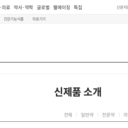
·의료
약사·약학
글로벌
웰에이징
특집
신문지
건강기능식품
의료기기
신제품 소개
전체
일반약
전문약
의