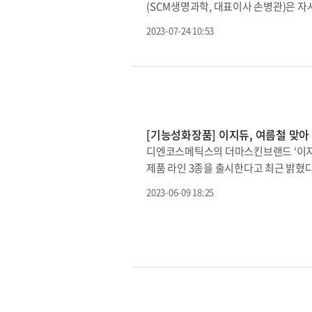
(SCM생명과학, 대표이사 손병관)은 자사 브
적용했다”라며 “라티스 포어 구조는 
다.이번에 론칭한 스킨케어 제품은 식
조로, 맨 바깥쪽 입자부터 한 겹씩 떨어
2023-07-24 10:53
대현)와의 전략적 협약을 통해 에스씨엠
로 분해될 수 있도록 입자 곳곳에는 ‘기
nature의 조화 콘셉트로 개발됐다.첫
도를 가지면서도 적절하게 분해될 수 있다
기세포 배양액 300,000ppm과 바이오
있고, 이에 따라 시술하고자 하는 부위에 
제품에 대해 민감성 대상 피부자극 테스
다.유현승 디엔씨 대표는 “콜라겐 스티
약처에 의뢰해 진행할 예정이다.또한 ‘에이
연스러운 조형이 가능하다는 점이 특징"
크림 바디로션 2종을 순차적으로 출시할
성형 시장에서 선전이 기대된다”고 말했
[기능성화장품] 이지듀, 여름철 맞아 
염 치료제 개발에 사용된 세포를 배양한 인
씨를 볼라썸 브랜드 모델로 선정하고, 향
디엔코스메틱스의 더마스킨브랜드 ‘이지듀
존에 사용되던 FBS(우혈청) 배지배양
제품 라인 3종을 출시한다고 최근 밝혔
과 다량의 성장인자의 발현으로 피부 
△멜라토닝 크림 △멜라토닝 선크림 △
된 국책과제 규격인증지원사업을 통해 이번
2023-06-09 18:25
성분 배합 솔루션을 제안한다. 단순히 
로벌 시장을 전략적으로 확대해 나갈 계
의 힘에 집중한 것이다.피부 장벽이 약해
케어 제품에 대해 할랄인증을 획득하고 말레
피부 장벽을 강화하는 멜라토닝 라인 3
한 ‘히알루론산-엘라스틴-콜라겐 콤플렉스
지에 도움을 줄 수 있는 ‘판테놀’을 공
명이다.이지듀는 신제품 멜라토닝 크림을
다. 이지듀만의 독자 미백 성분인 멜라E