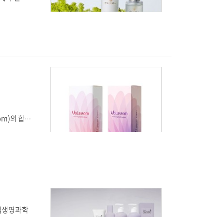
실러스 발효
포 기반 기
보습과 진
YUCELL
up)의 안전
pm, 줄기
 진정 테스트
함유돼 활성
한 스킨케어
벽 강화,
차앤맘’은
바이오 강정
 건강 솔루
Growth
한편 이뮤니
염 완화와
n
크림 등으로
om)의 합
내 피부의
 개선하는
 측 설명
 있다. 디엔
불어 볼라
화학적으로 유
지 않는다.디
엠생명과학
 받은 공법을