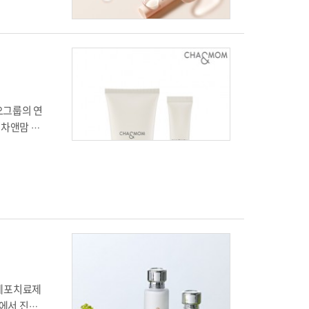
 성분의 앞
이크 마이크
함으로 보
보습 솔루션
며 “앞으로
제품 립밤
(오리지널)과
오그룹의 연
밤&밤 듀
‘차앤맘 피
에 따르면
 수분 보호
가 예민하
중요하다”고
주는 제품
 회사 설명
층의 12층까
맘 제품은
이들의 피부
K세포치료제
샤워’를 한
에서 진행