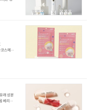
33% 할인
생효과를 극
가방을 증정
 등의 생체
 고민을 해결
TS 및 에어
 연구 노하
중국, 유럽을
마를 뜻하는
오테크
브랜드다.
왔는데, 이번
마무리 단
호
 국내 고객
더마코스메틱
io,
+화장품’기
첨단기술을
화장품 최
 있다는 게
.6%, 보
스트도 완료
 유래 성분
이옴 베리어
 멜팅 모이