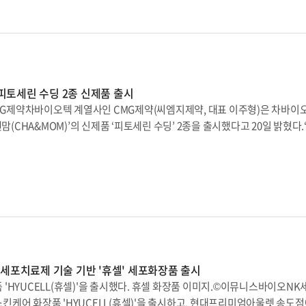
특징이다.오·마·세는 오일&버터, 마이크로바이옴, 세라마이드엔피 등 세 가지
션을 의미한다. 립밤은 오일&버터 성분을 통해 멜팅 보습막을 형성하며, 유
을 담아 보습장벽을 더욱 강화했다. 또한 세라마이드엔피 성분까지 더한 강력
이다.유이크의 관계자는 “‘바이옴 베리어 멜팅 모이스처 립밤’은 유이크의 
해지는 날씨에 남녀노소 누구에게나 활용도가 높은 제품을 기획해 출시했다”라
성을 알리며 다양한 제품을 선보일 계획”이라고 전했다.한편 유이크는 신
 피토세린 수딩 2종 신제품 출시
추가로 선보였다. ‘밤&밤 듀오’는 보습 집중 케어가 가능한 고보습 무색 립밤
CMG제약차바이오텍 계열사인 CMG제약(씨엠지제약, 대표 이주형)은 차바이
싹 클렌징밤 2종으로 구성됐다.유이크는 겨울철 꽉 찬 보습감을 선사하는 ‘
맘(CHA&MOM)’의 신제품 ‘피토세린 수딩’ 2종을 출시했다고 20일 밝혔다.
라이즈 한정 포토카드 증정 프로모션을 진행한다.
온도를 낮춰 외부로부터 받은 피부 자극의 진정과 보습을 도와준다. 차바이오텍
각 낮췄다. 또 수딩 젤 특유의 제형이 끈적임 없이 산뜻하게 흡수되며, 풍부한
 유지시켜준다. 회사 관계자는 “영유아는 성인보다 체온 조절이 어려워 피부
하고 한낮에는 강한 햇볕으로 피부가 건조해지기 쉽워 보습과 진정 케어가 
인텐시브 수딩밤’은 자극으로 예민해진 피부를 위한 국소 부위를 집중 케어해
 접히는 부분, 건조하여 가려운 부위 등의 보습 및 진정 케어를 도와준다는 게
쿠아 세라마이드, 부활초 등 식물 유래 오일 및 보습 성분을 사용해 피부 각질
순하고 자극 걱정 없이 사용할 수 있다고 설명했다.이번 신제품을 포함한 차앤
세포치료제 기술 기반 '휴셀' 세포화장품 출시
발했다. 특히 독자성분 피토세린®을 함유해 환절기 자극으로 예민해진 아
'HYUCELL(휴셀)'을 출시했다. 휴셀 화장품 이미지.©이뮤니스바이오N
연분만으로 태어나는 아기는 엄마의 질 내 유산균을 온몸에 묻히는 ‘유산균 
케어 화장품 'HYUCELL(휴셀)'을 출시하고, 현대프리미엄아울렛 송도점