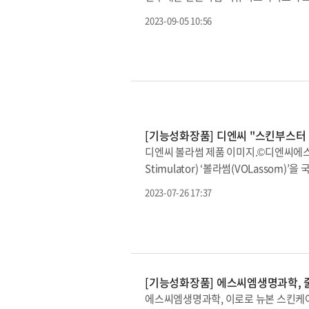
다. 차바이오그룹의 전문가들은 ‘유산균
한 ‘동행 페스타’에 참여했다고 4일 밝
물과 식물유래 보습성분인 세라마이드, 
2023-09-05 10:56
능성 화장품이다. 휴셀은 HYUCELL N
정에 도움을 주는 피토세린®을 개발했다.또 
NK는 '휴식을 주는 세포 NK’라는 뜻으
도 기준 ‘올 그린(All Green)’ 성분
세포배양액 2000ppm에 다양한 유효 
등의 임상 테스트를 거쳐 연약한 피부에
산소의 작용을 저지해 노화를 억제하고, 
제품을 시작으로 건강기능식품 등 온가족
피부탄력 증진, 주름 개선, 미백의 효
엄마를 뜻하는 ‘Mom’, 마음의 줄임말
화 대표는 “휴셀은 세포배양과 관련된 2
션 브랜드다. ‘차앤맘’ 제품은 차앤맘 스
Factor)과 사이토카인의 복합 효능은
[기능성화장품] 디엔씨 "스킨부스터 
스바이오는 중소기업벤처부로부터 선정된 
디엔씨 볼라썸 제품 이미지.©디엔씨에스
피부재생 효과가 있는 기능성 화장품을 
Stimulator) ‘볼라썸(VOLassom)
확대할 계획이다.
성어로, ‘볼륨을 채워 얼굴에 꽃을 피
2023-07-26 17:37
주요 구성 성분인 콜라겐 생성을 유도하
안티에이징 스킨부스터로 활용이 가능할 
이다.콜라겐 스티뮬레이터를 피부에 주입 시
씨에 따르면 콜라겐 스티뮬레이터가 콜라
썸의 주요 성분인 ‘칼슘 하이드록실아파타이트(
[기능성화장품] 에스씨엠생명과학, 줄기
사한 성분으로 생체 친화적이며, 생분해성 고
에스씨엠생명과학, 이로로 뉴본 스킨케
엔씨 관계자는 “볼라썸의 칼슘 하이드록실