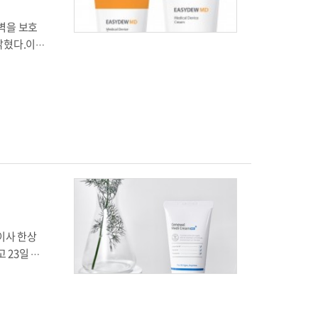
면서 “앞으
제조돼, 피
텔리안24
장벽을 보호
형태로 제작
 밝혔다.이지
된다. 따라
조 피부 등
설명이다.시
에 따라 제
에서 분리
제를 넉넉
로 티 나지
건조해지면
고 말했다.
기존 제품
)’의 설
0g은 기존
96%,
 보호해 준
노화 예방에
수 있으며,
비 저렴한
 따라 관
이사 한상
많은 환자에
 23일 밝
 효과뿐만
 디바이스
공식 온라
어버터, 토
는 데 도