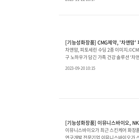
스처 립밤은 ‘오·마·세’ 성분 조합이 
글자를 딴 유이크만의 립케어 보습 솔루
로바이옴 독자 성분인 ‘큐티바이옴TM’
습 지속력까지 탄탄하다는 게 회사 설명
‘오·마·세’ 성분 조합으로 춥고 건조
도 계속해서 마이크로바이옴 성분의 우수
[기능성화장품] CMG제약, '차앤맘'
출시와 함께 ‘밤&밤 듀오’ 기획세트를 
차앤맘, 피토세린 수딩 2종 이미지.©
브랜드 베스트셀러 제품인 모공-쏙 틈새-
구 노하우가 담긴 가족 건강 솔루션 ‘차앤
오’ 기획세트 출시를 기념해 유이크 X 
토세린 쿨링 & 수딩 젤 로션’은 피부 
2023-09-20 10:15
인체적용 시험 결과 피부 온도를 4℃ 즉
막을 형성해 피부를 오랜 기간 촉촉하게
다”면서 “특히 환절기에는 일교차가 심
말했다.‘차앤맘 피토세린 멀티 퍼포스 
이다. 침으로 예민해진 입 주변이나 살이
이다. 차앤맘 관계자는 병풀 추출물, 아
지 풍부한 수분을 전달하는 것은 물론 
[기능성화장품] 이뮤니스바이오, NK
차바이오그룹의 피부과학 전문가들이 개
이뮤니스바이오가 최근 스킨케어 화장품 
장벽을 지켜주는데 도움을 줄 수 있다.자
연구개발 전문기업 이뮤니스바이오가 스킨