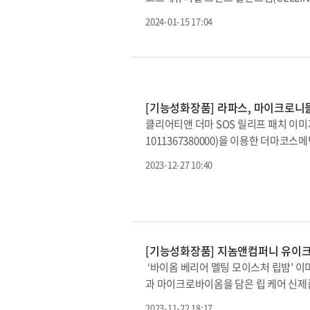
테스트도 완료했다.CMG제약은 신제품 2
단 생명과학 기술을 통해 피부 세포에 
2024-01-15 17:04
된 가격에 판매한다. 세트 품목을 구매한
대화하는 것을 목표로 하는 화장품 브랜드
한다.CMG제약 이주형 대표는 “이번 신제
유래 성분과 다양한 기능성 원료를 리포좀
해주고 피부 본연의 힘을 키워 탄력있고
부스터 등 미용기기들도 포함돼 있다. 최
우로 영유아뿐 아니라 가족 피부 건강을
비롯한 동남아 시장을 대상으로 선보일 예
‘Mom’, 마음의 줄임말인 ‘맘’을 담
(OCell Biotech Co., Ltd.)
[기능성화장품] 라파스, 마이크로니들
‘차앤맘’ 제품은 차앤맘 공식스토어, 쿠팡
셀린스템 B2B 화장품 출시가 신규 사업
클리어티앤 더마 SOS 릴리프 패치 이
계에 있어 올해 상반기에 셀린스템 엑소
1011367380000)을 이용한 더마코
에게 다가갈 예정”이라고 덧붙였다.한편 
은 피부 과학을 의미하는 더마톨로지(Der
Beauty&Healthcare) 사업부를
2023-12-27 10:40
술을 융합해 개발한 제품으로 최근 소비
활용한 신사업 확장에 박차를 가할 계획
대함유량 0.5%를 함유했고, 병풀추출물
회사 측 설명이다.라파스 관계자는 “특
습 변화율 14.5%, 진정(붉은기) 변화
했다”고 강조했다.
[기능성화장품] 지놈앤컴퍼니 유이크,
‘바이옴 베리어 멜팅 모이스처 립밤’ 
과 마이크로바이옴을 담은 립 케어 신제품
멜팅 모이스처 립밤’은 무향, 무색의 오
2023-11-22 18:17