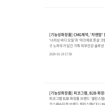
움을 줄 수 있다.특히 ‘제네웰 메디크림 
심하고 사용할 수 있다. 제품은 제네웰의
있다.제네웰은 이번 MD크림 출시로 기존
터케어, 색소침착케어 제품을 추가 개발
처 보호와 회복에 도움을 주는 자사 창
기술 노하우를 피부 관리 영역으로 확대
[기능성화장품] CMG제약, '차앤맘'
조 소재, 히알루론산 멜팅 필름, 무세포 
‘너리싱 바디 오일’과 ‘마크제로 튼살 
이즈’를 론칭, 코스메틱 사업에 본격 진출
구 노하우가 담긴 가족 피부건강 솔루션 
‘마크제로 튼살 크림’과 ‘너리싱 바디 
2024-01-19 17:50
호 공법’을 적용해 예민하고 거칠어진 피부
앤다(Zero)’의 합성어다. 국내산 구기
보호 3단계로 이뤄졌다.‘마크제로 튼살 
을 케어할 수 있는 제품이다. CMG제
며, 식품의약품안전처로부터 기능성을 
케어하는 것은 물론 촉촉하고 탄탄한 피부
가지 식물성 오일 성분으로 수분 보호막
[기능성화장품] 피코그램, B2B 화
제품은 피부 진정 효과에 도움을 주는 국
피코그램 B2B 화장품 브랜드 ‘셀린스템
유했다. 특히 실리콘 오일을 첨가하지 않
코스메슈티컬 브랜드 셀린스템(CELLINs