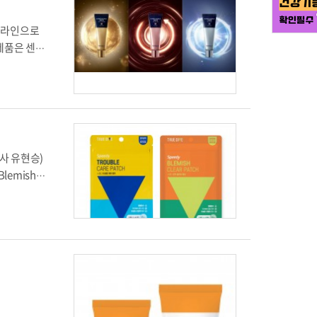
 라인으로
제품은 센텔
림 래디언스
사이언스인
LL™) 등
 마데카 크
에이징 크림
 대비 빠른
사 유현승)
케어 효과
lemish
스퍼트 마데
 따르면 흔
데 도움을
 피부 진
 1회 사용
블이 올라
피부 입체 광
‘흔적 클리
관리해 주는
 클리어 패
 따른 피부
대할 수 있
가꿔주는 신
 세포 신호
과를 바탕
며, 미백의