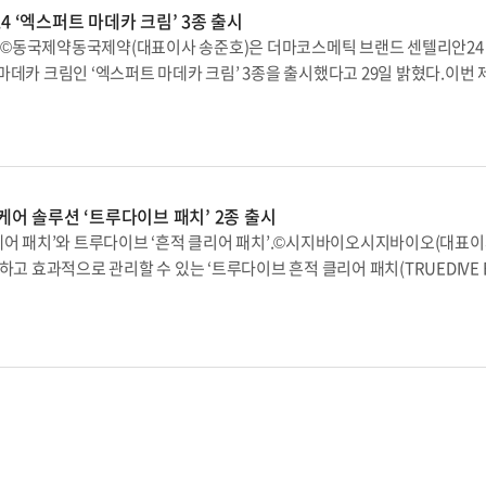
 ‘엑스퍼트 마데카 크림’ 3종 출시
3종.©동국제약동국제약(대표이사 송준호)은 더마코스메틱 브랜드 센텔리안24
데카 크림인 ‘엑스퍼트 마데카 크림’ 3종을 출시했다고 29일 밝혔다.이번 
 마데카’ 라인으로 △엑스퍼트 마데카 크림 시그니처 △엑스퍼트 마데카 크
 3종이다.제품 3종은 동국제약의 55년 피부 과학 기술력과 독자적인 병풀 
 테카힐™(TECA-HEAL™), 테카샷™(TECA-SHOT™), 테카셀™(TECA-CE
 탄력 등 피부 고민을 집중적으로 케어해 준다.동국제약에 따르면 ‘엑스퍼트
레틴알을 함유해 피부 장벽을 개선하는 데 도움을 주는 프리미엄 밀도 안티
케어 솔루션 ‘트루다이브 패치’ 2종 출시
피부 보습 케어를 돕는 판테놀을 배합한 ‘병풀판테놀’을 함유해 무도포 부위
케어 패치’와 트루다이브 ‘흔적 클리어 패치’.©시지바이오시지바이오(대표이
위 대비 △주름밀도 △보습밀도 △탄력(리프팅)밀도 △피부 치밀도 4중 밀도 
고 효과적으로 관리할 수 있는 ‘트루다이브 흔적 클리어 패치(TRUEDIVE B
에 의한 자극 진정 효과가 있는 것이 인체적용시험을 통해 확인됐다.이어 ‘엑
치)’를 출시하고, 마이크로니들 시장에 본격 진출한다고 16일 밝혔다.시지바이오에
분 ‘테카샷™’을 함유해 피부에 수분을 채워 환하고 깨끗한 피부로 가꿔주는 
이브 스피디 트러블 케어 패치(이하 트러블 케어 패치)’와 함께 사용함으로써,
촉촉하게 흡수돼 끈적임 없이 스며들며 120시간 보습 효과가 지속된다. 또한
지 트러블 발생 이후의 전 주기를 케어할 수 있다. 시지바이오 관계자는 트러
적) 및 피부 표면 아래 깊은 속 기미 크기(면적) 개선에 도움을 줄 수 있고, 
트러블의 단계가 더 진행되지 않도록 빠르게 진정시키고, 트러블을 짠 이후에는 
마데카 크림 코어퍼밍’은 주름진 피부에 탄력을 더하고 피부 코어를 힘있게 
고 색소 침착 및 흉터를 예방에 도움을 준다고 설명했다. 이어 그는 특히 흔적
 크림 제형에 독자성분인 테카셀™과 골든펩타이드 등을 함유해 탄력 감소에
 개발된 네오펩S(NeoPep-S)는 피부장벽 강화와 주름개선, 미백 효과를 기
선해 준다. 또한, 팔자, 눈가, 이마 등 주름을 개선하고 탄력 있는 피부로 
독점으로 공급받고 있는 네오펩S는 상처 재생, 줄기세포 활성화에 관여하는
는 게 회사 설명이다.동국제약 센텔리안24 담당자는 “마데카 크림의 효능효
다. 세포 분열을 촉진시키고 줄기세포 증식을 유도해 주름개선 효능을 가지