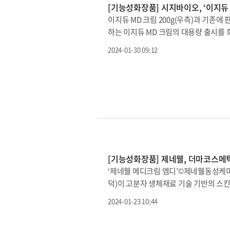
으로 피부 진정, 브라이트닝, 탄력 등 
[기능성화장품] 시지바이오, ‘이지듀 
중요한 요소인 멜라닌 세포 합성 억제 효
로도 꾸준한 연구개발을 통해 다양한 피
이지듀 MD 크림 200g(우측)과 기존에
부 트러블을 유발하는 원인균의 위치까지
엑스퍼트 마데카 크림 3종은 동국제약 공
하는 이지듀 MD 크림의 대용량 출시를 희
한 후, 몰드 자체를 마이크로니들의 포
듀 MD 크림(EASYDEW Medical D
서 패치가 피부에 부착되기 전까지 니들의
2024-01-30 09:12
피부 장벽이 파괴된 부위의 보호를 위해
지바이오 관계자는 “특허 기술인 ‘EZ-
조 품질이 관리되는 2등급 의료기기로 
할 수 있어 위생적으로 패치를 부착할 수
하게 도포해 피부 장벽을 강화시키는 것
않는 케어와 메이크업이 가능하다”면서 
서, 용량 걱정 없이 바를 수 있는 대용
흔적 클리어 패치는 출시 전 만족도 평가
의 용량인 85g에서 약 2.4배 증량한 2
문단 296명을 대상으로 2주 간 사용 후
제품과 같은 성분으로, 피부 장벽이 파괴
△’스팟 홈케어용으로 추천’ 부문 만족도 
다. 스쿠알란, 비타민E, 히알루론산 나
도움을 주는 천연세라마이드 성분이 함유됐
여러 번 덧바르기도 부담이 없어 건조함
[기능성화장품] 제네웰, 더마코스메틱
가격으로, 높은 가성비를 갖춘 실속형 
‘제네웰 메디크림 엠디’©제네웰동성케미
리되는 인증 받은 의료기기인 만큼 제품
덕)이 고분자 생체재료 기술 기반의 스킨케어
게 사랑을 받는 이지듀 MD 크림의 20
혔다.‘제네웰 메디크림 엠디’는 손상된
2024-01-23 10:44
아니라 사용자 편의성을 겸비했다”라고 전
(Medical Device)의 약자로 의료
인몰을 통해 구매할 수 있다.
코페롤, 세라마이드 엔피가 물리적 막을