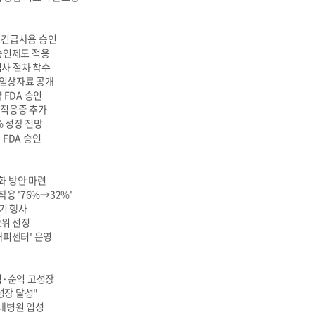
자 긴급사용 승인
례승인제도 적용
심사 절차 착수
' 임상자료 공개
 FDA 승인
전 적응증 추가
% 성장 전망
 FDA 승인
화 방안 마련
작용 '76%→32%'
쓰기 행사
2위 선정
해피센터' 운영
익·순익 고성장
성장 달성"
울대병원 입성