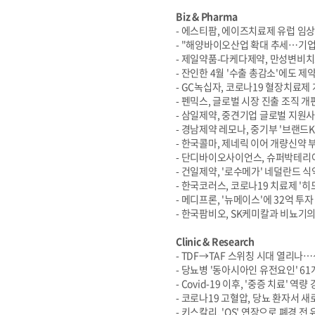
Biz & Pharma
- 에스티팜, 에이즈치료제 유럽 임상
- "해양바이오산업 확대 추세…기업
- 제일약품-다케다제약, 만성변비치
- 잔인한 4월 '수출 총감소'에도 제
- GC녹십자, 코로나19 혈장치료제
- 펜믹스, 글로벌 시장 진출 조직 
- 삼일제약, 중견기업 글로벌 지원
- 경남제약 레모나, 중기부 '브랜드
- 한국콜마, 제네릭 이어 개량신약 
- 단디바이오사이언스, 슈퍼박테리아
- 건일제약, '로수메가' 네덜란드 
- 한국코러스, 코로나19 치료제 '
- 메디프론, '뉴메이스'에 32억 투자
- 한국팜비오, SK케미칼과 비뇨기
Clinic & Research
- TDF→TAF 스위칭 시대 열리나…
- 당뇨병 '동아시아인 유전요인' 61
- Covid-19 이후, '중증 치료' 역
- 코로나19 고혈압, 당뇨 환자서 새
- 키스칼리, 'OS' 연장으로 폐경 