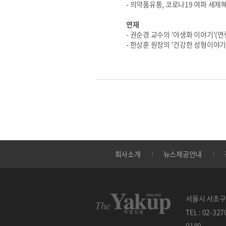
- 의약품유통, 코로나19 여파 세제
연재
- 권순경 교수의 '야생화 이야기'(연령초(
- 한상훈 원장의 '건강한 성형이야기
회사소개
뉴스제공안내
서울시 서초구 
TEL : 02-32
0189