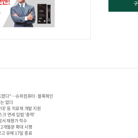
구
' 건드렸다"…슈퍼컴퓨터·블록체인
수는 없다
확대' 등 치료제 개발 지원
마스크 면세 입법 '총력'
관점서 재평가 착수
 2개월분 확대 시행
고 유예 17일 종료