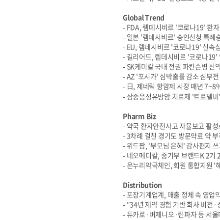
Global Trend
- FDA, 렘데시비르 '코로나19' 환
- 일본 '렘데시비르' 승인신청 특
- EU, 렘데시비르 '코로나19' 신속
- 길리어드, 렘데시비르 '코로나19
- SK케미칼 국내 전권 파킨슨병 신약
- AZ '포시가' 심박출률 감소 심부
- 日, 제네릭 항암제 시장 매년 7~8
- 삼중음성유방암 치료제 '트로델비'
Pharm Biz
- 약국 환자안전사고 자율보고 활성
- 3차례 걸친 경기도 방문약료 약 부
- 위드팜, '부모님 은혜' 감사편지 
- 네오메디칼, 중기부 브랜드K 2기 
- 온누리약국체인, 회원 통합지원 '
Distribution
- 포장기계업계, 매출 정체 속 영업
- "34년 제약 경험 기반 회사 비전·
- 듀카로·버제니오·린파자 등 서