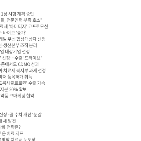
 1상 시험 계획 승인
들, 전문인력 부족 호소"
료제 '아미티자' 코프로모션
약·바이오 '증가'
 개발 우선 협상대상자 선정
개편-생산본부 조직 분리
사업 대상기업 선정
K' 선정…수출 '드라이브'
부문에서도 CDMO 성과
 치료제 복지부 과제 선정
식약처 품목허가 취득
히드록시클로로퀸' 수출 가속
 지분 20% 확보
의약품 코마케팅 협약
신장·골 수치 개선 '눈길'
개 새 발견
량 강화 전략은?
로운 치료 지표
전 유방암 치료서 눈도장