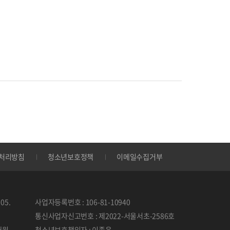
처리방침
청소년보호정책
이메일수집거부
05.
사업자등록번호 : 106-81-10940
통신사업자신고번호 : 제2022-서울서초-2586호
태원
청소년보호책임자 : 이종운