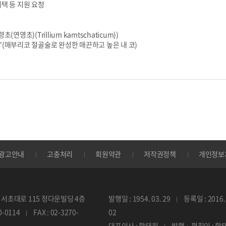
혜택 등 지원 요청
연영초)(Trillium kamtschaticum))
'(매부리코 절골술로 완성한 매끈하고 높은 내 코)
광고안내
고충처리
회원약관
저작권정책
개인정보
서초대로 115 정다운빌딩 4층
발행일 : 1954. 03. 29
등록일 : 2016. 
70-0114
FAX : 02-3270-
02
대표이사 : 함태원
발행 · 편집인 : 함