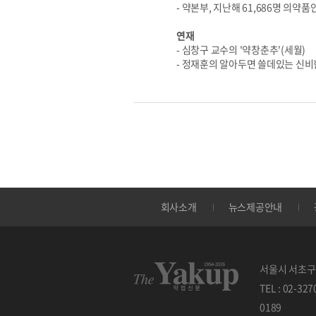
- 약본부, 지난해 61,686명 의
연재
- 심창구 교수의 '약창춘추'(세월)
- 정재훈의 알아두면 쓸데있는 신비
회사소개
뉴스제공안내
서울시 서초구 
TEL : 02-32
0189