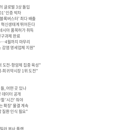
러 글로벌 3상 돌입
01' 인증 박차
-'블록버스터' 최다 배출
국 혁신생태계 뛰어든다
도네시아 품목허가 취득
연구과제 완료
수…4월까지 마무리
스 감염 영세업체 지원"
억 도전-항암제 집중 육성"
억-희귀약시장 1위 도전"
들, 어떤 곳 있나
성 데이터 공개
할 '시간' 줘야
는 확장' 물결 계속
할 질환 인식 필요"
밀러 분사 플랜