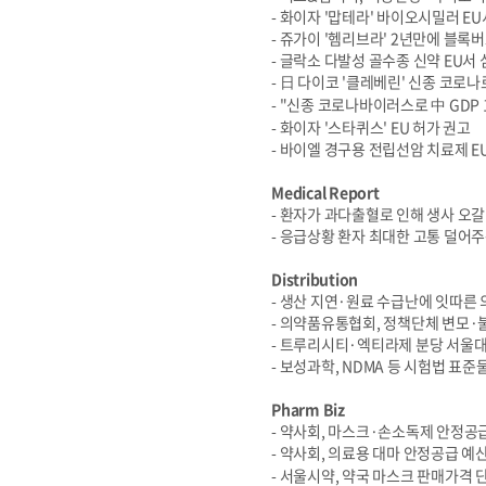
- 화이자 '맙테라' 바이오시밀러 E
- 쥬가이 '헴리브라' 2년만에 블록
- 글락소 다발성 골수종 신약 EU서
- 日 다이코 '클레베린' 신종 코로나
- "신종 코로나바이러스로 中 GDP 
- 화이자 '스타퀴스' EU 허가 권고
- 바이엘 경구용 전립선암 치료제 E
Medical Report
- 환자가 과다출혈로 인해 생사 오갈
- 응급상황 환자 최대한 고통 덜어
Distribution
- 생산 지연·원료 수급난에 잇따른
- 의약품유통협회, 정책단체 변모·
- 트루리시티·엑티라제 분당 서울
- 보성과학, NDMA 등 시험법 표준
Pharm Biz
- 약사회, 마스크·손소독제 안정공
- 약사회, 의료용 대마 안정공급 예
- 서울시약, 약국 마스크 판매가격 