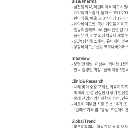
Biz & Pharma
- 삼천당제약, 아일리아 바이오시밀
- 제약바이오업계, 올해도 'ISO 370
- 한미약품, 매출 100억 이상 19개
- 제약바이오협, 국내 기업들과 미
- 일동히알테크, HA 필러 관련 인
- 풍림무약, 피부 외상치료제 개발 
- GC녹십자헬스케어, 유비케어 인
- 우정바이오, "신종 코로나바이러
Interview
- 보령 안재현·이삼수 "카나브 1천
- 한독 김영진 회장 "올해 매출 5천
Clinic & Research
- 새해 맞아 수장 교체된 의료계 학회
- 미쎄라, 만성 신질환서 장기 안전
- 미래 산업의 의사과학자 양성, 연구
- 아토피 피부염 치료 옵션, '추가 또
- "알레르기 비염, '평생' 조절해야 
Global Trend
- 머크&컴퍼니, 여성건강·바이오시