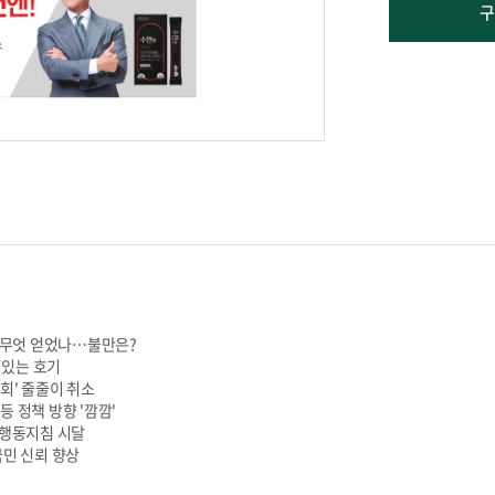
구
서 무엇 얻었나…불만은?
수 있는 호기
회' 줄줄이 취소
등 정책 방향 '깜깜'
 행동지침 시달
국민 신뢰 향상