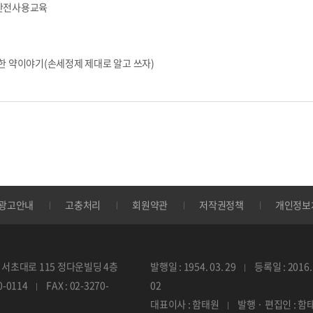
약품안전사용교육
한 약이야기(손세정제 제대로 알고 쓰자)
광고안내
고충처리
회원약관
저작권정책
개인정보
서초대로 115 정다운빌딩 4층
발행일 : 1954. 03. 29
등록일 : 2016. 
70-0114
FAX : 02-3270-
02
대표이사 : 함태원
발행 · 편집인 : 함