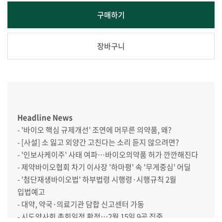
구매하기
장바구니
Headline News
- '바이오 핵심 규제개선' 조연에 머무른 의약품, 왜?
- [사설] 소 잃고 외양간 고친다는 소리 듣지 않으려면?
- '인보사케이주' 사태 여파…바이오의약품 허가 깐깐해진다
- 제약바이오협회 차기 이사장 '하마평' 속 '무게중심' 어딜
- '첨단재생바이오법' 하부법령 시행령·시행규칙 2월
입법예고
- 대약, 약국·의료기관 담합 신고센터 가동
- 시도약사회 총회일정 확정…2월 15일 9곳 집중