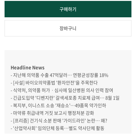
구매하기
장바구니
Headline News
- 지난해 의약품 수출 47억달러… 연평균성장률 18%
- [사설] 바이오의약품법 '환자안전'을 주목한다
- 식약처, 의약품 허가ㆍ심사에 일산병원 의사 인력 참여
- 긴급도입약 '디벤지란' 갈색세포종 치료제 급여… 8월 1일
- 복지부, 이니스트 소송 '재승소'…49품목 약가인하
- 마약류 취급내역 거짓 보고시 행정처분 강화
- [프리즘] 건기식 소분 판매 '가이드라인' 논란… 왜?
- '산업약사회' 임의단체 등록…별도 약사단체 활동
- "투아웃제 전 리베이트, 가중평균가 따라 다른 제재