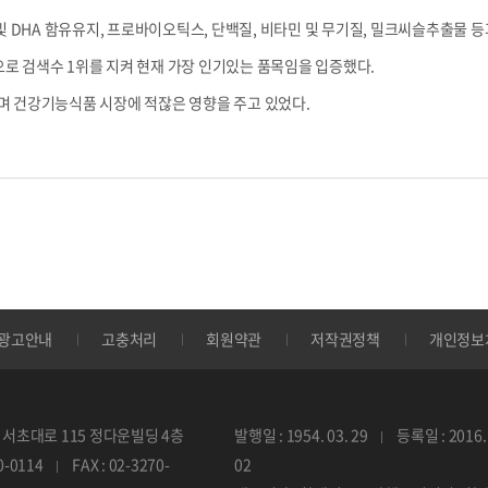
및 DHA 함유유지, 프로바이오틱스, 단백질, 비타민 및 무기질, 밀크씨슬추출물 등
속으로 검색수 1위를 지켜 현재 가장 인기있는 품목임을 입증했다.
며 건강기능식품 시장에 적잖은 영향을 주고 있었다.
광고안내
고충처리
회원약관
저작권정책
개인정보
서초대로 115 정다운빌딩 4층
발행일 : 1954. 03. 29
등록일 : 2016. 
70-0114
FAX : 02-3270-
02