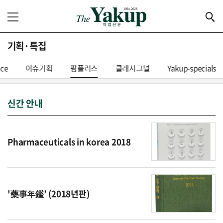
기획·특집
nce
이슈기획
팜플러스
클래시그널
Yakup-specials
신간 안내
Pharmaceuticals in korea 2018
'藥事年鑑’ (2018년판)