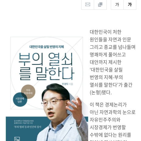
대한민국이 처한
원인들을 자연과 인문
그리고 종교를 넘나들며
명쾌하게 풀어쓰고
대안까지 제시한
‘대한민국을 살릴
번영의 지혜-부의
열쇠를 말한다’가 출간
(논형)됐다.
이 책은 경제논리가
아닌 자연과학의 눈으로
자유민주주의와
시장경제가 번영할
수밖에 없다는 원리를