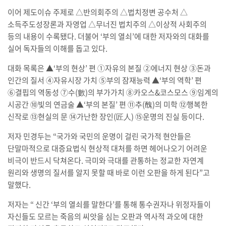
이어 제도이슈 주제로 △반의회주의 △법치정변 공수처 △
소득주도성장론과 자영업 △무너진 법치주의 △이상적 사회주의
등의 내용이 수록됐다. 더불어 ‘부의 열쇠’에 대한 저자와의 대화를
실어 독자들의 이해를 돕고 있다.
대화 목록은 ▲‘부의 현상’ 편 ①자유의 본질 ②에너지 현상 ③돈과
인간의 질서 ④자유시장 가치 ⑤부의 잠재능력 ▲‘부의 역학’ 편
⑥결핍의 역동성 ⑦수(數)의 부가가치 ⑧카오스&코스모스 ⑨임계의
시공간 ⑩빛의 연금술 ▲‘부의 본질’ 편 ⑪추(醜)의 미학 ⑫행복한
신작로 ⑬현실의 문 ⑭가난한 장인(匠人) ⑮운명의 진실 등이다.
저자 민경두는 “국가와 국민의 운명이 걸린 국가적 현안들은
단말마적으로 대증요법식 현상적 대처를 하면 헤어나오기 어려운
비극이 반드시 닥쳐온다. 극미와 극대를 관통하는 정교한 자연계
원리와 생명의 질서를 알지 못할 때 바로 이런 오판을 하게 된다”고
말했다.
저자는 “ 신간 ‘부의 열쇠를 말한다’를 통해 통수권자나 위정자들이
자신들도 모르는 죽음의 씨앗을 심는 오판과 역사적 과오에 대한