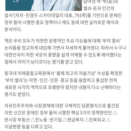
담아낸 책 ‘부(富)의
열쇠-돈과 인간의
질서’(저자·민경두 스카이데일리 대표, 791쪽)를 기반으로 문재인
정부 들어 시행한 중요 정책이나 제도 등에 대한 날카로운 해석과
분석이다.
책은 우리 모두가 직면한 운명적인 주요 이슈들에 대해 ‘부의 열쇠’
논리들을 정교하게 대입해 가면서 자세하게 풀어썼다. 따라서 누구나
대한민국이 처한 국운의 풍향을 쉽게 이해할 수 있도록 해석했다는
점에서 의미가 남다르다는 평가를 받고 있다.
동국대 미래융합교육원에서 ‘올해 최고의 저술가상’ 수상을 확정한
‘부의 열쇠’는 자연·인간·인문·종교 등을 융합하고 통섭한 전혀
새로운 시각의 역작으로 호평받아 왔지만 내용이 다소 난해하다는
평가도 받았다.
자유민주주의와 시장경제에 대한 구체적인 담론형식으로 출간된
이번 신간은 문재인 정부 들어 시행한 핵심 5가지 정책현안인 △
반시장 부동산 △친노동·반기업 △현금복지 △친북외교 △
이념편향 등을 다루고 있다.