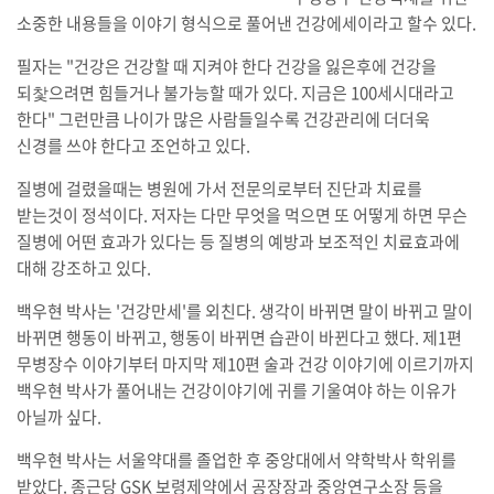
소중한 내용들을 이야기 형식으로 풀어낸 건강에세이라고 할수 있다.
필자는 "건강은 건강할 때 지켜야 한다 건강을 잃은후에 건강을
되찿으려면 힘들거나 불가능할 때가 있다. 지금은 100세시대라고
한다" 그런만큼 나이가 많은 사람들일수록 건강관리에 더더욱
신경를 쓰야 한다고 조언하고 있다.
질병에 걸렸을때는 병원에 가서 전문의로부터 진단과 치료를
받는것이 정석이다. 저자는 다만 무엇을 먹으면 또 어떻게 하면 무슨
질병에 어떤 효과가 있다는 등 질병의 예방과 보조적인 치료효과에
대해 강조하고 있다.
백우현 박사는 '건강만세'를 외친다. 생각이 바뀌면 말이 바뀌고 말이
바뀌면 행동이 바뀌고, 행동이 바뀌면 습관이 바뀐다고 했다. 제1편
무병장수 이야기부터 마지막 제10편 술과 건강 이야기에 이르기까지
백우현 박사가 풀어내는 건강이야기에 귀를 기울여야 하는 이유가
아닐까 싶다.
백우현 박사는 서울약대를 졸업한 후 중앙대에서 약학박사 학위를
받았다. 종근당 GSK 보령제약에서 공장장과 중앙연구소장 등을