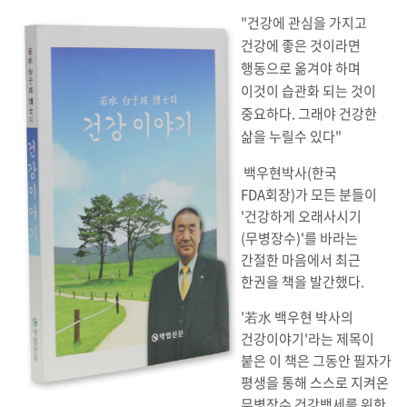
"건강에 관심을 가지고
건강에 좋은 것이라면
행동으로 옮겨야 하며
이것이 습관화 되는 것이
중요하다. 그래야 건강한
삶을 누릴수 있다"
백우현박사(한국
FDA회장)가 모든 분들이
'건강하게 오래사시기
(무병장수)'를 바라는
간절한 마음에서 최근
한권을 책을 발간했다.
'若水 백우현 박사의
건강이야기'라는 제목이
붙은 이 책은 그동안 필자가
평생을 통해 스스로 지켜온
무병장수 건강백세를 위한