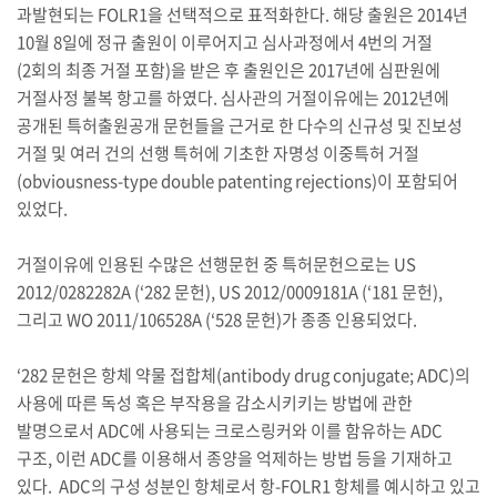
과발현되는 FOLR1을 선택적으로 표적화한다. 해당 출원은 2014년
10월 8일에 정규 출원이 이루어지고 심사과정에서 4번의 거절
(2회의 최종 거절 포함)을 받은 후 출원인은 2017년에 심판원에
거절사정 불복 항고를 하였다. 심사관의 거절이유에는 2012년에
공개된 특허출원공개 문헌들을 근거로 한 다수의 신규성 및 진보성
거절 및 여러 건의 선행 특허에 기초한 자명성 이중특허 거절
(obviousness-type double patenting rejections)이 포함되어
있었다.
거절이유에 인용된 수많은 선행문헌 중 특허문헌으로는 US
2012/0282282A (‘282 문헌), US 2012/0009181A (‘181 문헌),
그리고 WO 2011/106528A (‘528 문헌)가 종종 인용되었다.
‘282 문헌은 항체 약물 접합체(antibody drug conjugate; ADC)의
사용에 따른 독성 혹은 부작용을 감소시키키는 방법에 관한
발명으로서 ADC에 사용되는 크로스링커와 이를 함유하는 ADC
구조, 이런 ADC를 이용해서 종양을 억제하는 방법 등을 기재하고
있다. ADC의 구성 성분인 항체로서 항-FOLR1 항체를 예시하고 있고