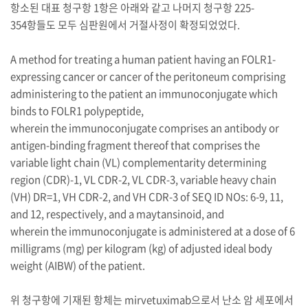
항소된 대표 청구항 1항은 아래와 같고 나머지 청구항 225-
354항들도 모두 심판원에서 거절사정이 확정되었었다.
A method for treating a human patient having an FOLR1-
expressing cancer or cancer of the peritoneum comprising
administering to the patient an immunoconjugate which
binds to FOLR1 polypeptide,
wherein the immunoconjugate comprises an antibody or
antigen-binding fragment thereof that comprises the
variable light chain (VL) complementarity determining
region (CDR)-1, VL CDR-2, VL CDR-3, variable heavy chain
(VH) DR=1, VH CDR-2, and VH CDR-3 of SEQ ID NOs: 6-9, 11,
and 12, respectively, and a maytansinoid, and
wherein the immunoconjugate is administered at a dose of 6
milligrams (mg) per kilogram (kg) of adjusted ideal body
weight (AIBW) of the patient.
위 청구항에 기재된 항체는 mirvetuximab으로서 난소 암 세포에서