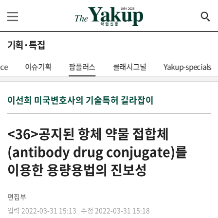
기획·특집
nce
이슈기획
팜플러스
클래시그널
Yakup-specials
이선희 미국변호사의 기술특허 길라잡이
<36>공지된 항체 약물 접합체
(antibody drug conjugate)를
이용한 용량용법의 진보성
편집부
입력 2022-03-31 15:13 수정 2022-03-31 15:18