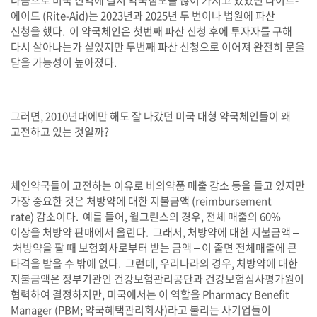
다음으로 미국 전역에 걸쳐 약국점포를 많이 가지고 있었던 라이트
-
에이드
(Rite-Aid)
는
2023
년과
2025
년 두 번이나 법원에 파산
신청을 했다
.
이 약국체인은 첫번째 파산 신청 후에 투자자를 구해
다시 살아나는가 싶었지만 두번째 파산 신청으로 이어져 완전히 문을
닫을 가능성이 높아졌다
.
그러면
, 2010
년대에만 해도 잘 나갔던 미국 대형 약국체인들이 왜
고전하고 있는 것일까
?
체인약국들이 고전하는 이유로 비의약품 매출 감소 등을 들고 있지만
가장 중요한 것은 처방약에 대한 지불금액
(reimbursement
rate)
감소이다
.
예를 들어
,
월그린스의 경우
,
전체 매출의
60%
이상을 처방약 판매에서 올린다
.
그래서
,
처방약에 대한 지불금액
–
처방약을 팔 때 보험회사로부터 받는 금액
–
이 줄면 전체매출에 큰
타격을 받을 수 밖에 없다
.
그런데
,
우리나라의 경우
,
처방약에 대한
지불금액은 정부기관인 건강보험관리공단과 건강보험심사평가원이
협력하여 결정하지만
,
미국에서는 이 역할을
Pharmacy Benefit
Manager (PBM;
약국혜택관리회사
)
라고 불리는 사기업들이