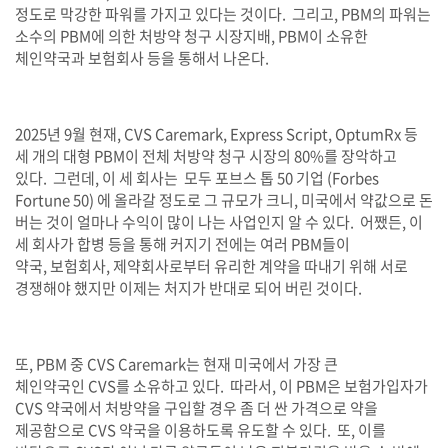
정도로 막강한 파워를 가지고 있다는 것이다
.
그리고
, PBM
의 파워는
소수의
PBM
에 의한 처방약 청구 시장지배
, PBM
이 소유한
체인약국과 보험회사 등을 통해서 나온다
.
2025
년
9
월 현재
, CVS Caremark, Express Script, OptumRx
등
세 개의 대형
PBM
이 전체 처방약 청구 시장의
80%
를 장악하고
있다
.
그런데
,
이 세 회사는
모두 포브스 톱
50
기업
(Forbes
Fortune 50)
에 올라갈 정도로 그 규모가 크니
,
미국에서 약값으로 돈
버는 것이 얼마나 수익이 많이 나는 사업인지 알 수 있다
.
어쨌든
,
이
세 회사가 합병 등을 통해 커지기 전에는 여러
PBM
들이
약국
,
보험회사
,
제약회사로부터 유리한 계약을 따내기 위해 서로
경쟁해야 했지만 이제는 처지가 반대로 되어 버린 것이다
.
또
, PBM
중
CVS Caremark
는 현재 미국에서 가장 큰
체인약국인
CVS
를 소유하고 있다
.
따라서
,
이
PBM
은 보험가입자가
CVS
약국에서 처방약을 구입할 경우 좀 더 싼 가격으로 약을
제공함으로
CVS
약국을 이용하도록 유도할 수 있다
.
또
,
이를