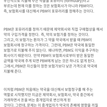
우선적으로 지불해 주는 약들을 포뮤러리
(formulary)
라고
부르는데 현재 이를 정하는 것은 보험회사가 아니라
PBM
이다
.
즉
,
보험회사를 대신해서
PBM
이 포뮤러리를 정해주는 것이다
.
PBM
은 포뮤러리를 정하기 때문에 제약회사와 직접 구매협상을 해서
약의 구입가격을 정한다
.
즉
,
약의 보험가를 정하는 것이다
.
그리고
,
이 보험가는 환자가 그 약을 약국에서 받을 때
PBM
이
보험회사에 청구하는 가격이다
.
그런데
, PBM
은 약국에 동일한
보험가로 지불해 주지 않는다
.
왜냐하면
, PBM
도 이익을 추구하는
회사이기 때문이다
.
만약
PBM
이 보험회사로부터 받은 동일한
금액을 약국에 주게 되면
PBM
에게 남는 것은 하나도 없게 된다
.
그래서
, PBM
은 자신들이 정한 보험가보다 낮은 가격으로 약국에
지불해 준다
.
이처럼
PBM
은 처음에는 약국을 대신해서 보험청구를 해 주는
역할로 시작했지만 지금은 제약회사
,
보험회사
,
약국 중간에서
거래하면서 돈을 버는 중개업자로 변신하게 된
것이다
.
그런데
,
문제는 이 중개업자가 약국의 존폐에 영향을 끼칠