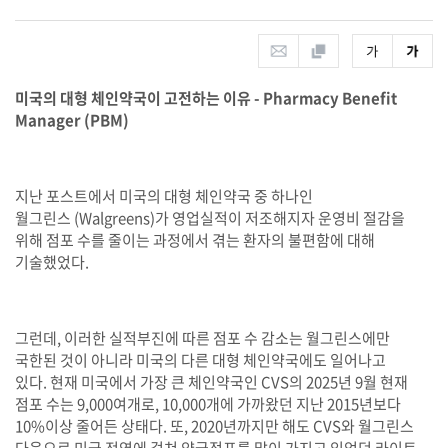
미국의 대형 체인약국이 고전하는 이유
- Pharmacy Benefit
Manager (PBM)
지난 포스트에서 미국의 대형 체인약국 중 하나인
월그린스
(Walgreens)
가 영업실적이 저조해지자 운영비 절감을
위해 점포 수를 줄이는 과정에서 겪는 환자의 불편함에 대해
기술했었다
.
그런데
,
이러한 실적부진에 따른 점포 수 감소는 월그린스에만
국한된 것이 아니라 미국의 다른 대형 체인약국에도 일어나고
있다
.
현재 미국에서 가장 큰 체인약국인
CVS
의
2025
년
9
월 현재
점포 수는
9,000
여개로
, 10,000
개에 가까왔던 지난
2015
년보다
10%
이상 줄어든 상태다
.
또
, 2020
년까지만 해도
CVS
와 월그린스