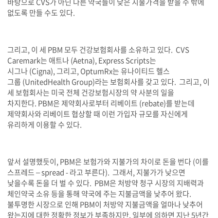
바탕으로
CVS
가 아닌 다른 약국들이 낮은 지불가격을 받을 수 밖에
없도록 만들 수도 있다
.
그리고
,
이 세
PBM
모두 건강보험회사를 소유하고 있다
.
CVS
Caremark
는 애트나
(Aetna), Express Scripts
는
시그나
(Cigna),
그리고
, OptumRx
는 유나이티드 헬스
그룹
(UnitedHealth Group)
라는 보험회사를 갖고 있다
.
그리고
,
이
세 보험회사는 미국 전체 건강보험시장의 약 사분의 일을
차지한다
.
PBM
은 제약회사로부터 리베이트
(rebate)
를 받는데
제약회사와 리베이트 협상할 때 이런 가입자 규모를 자신에게
유리하게 이용할 수 있다
.
앞서 설명했듯이
, PBM
은 보험가와 지불가의 차이로 돈을 번다
(
이를
스프레드
– spread -
라고 부른다
).
그래서
,
지불가가 낮으면
낮을수록 돈을 더 벌 수 있다
.
PBM
은 처방약 청구 시장의 지배력과
체인약국 소유 등을 통해 약국에 주는 지불금액을 낮추어 왔다
.
불투명한 시장으로 인해
PBM
이 처방약 지불금액을 얼마나 낮추어
왔는지에 대한 정확한 정보가 부족하지만
,
일부에 의하면 지난
5
년간