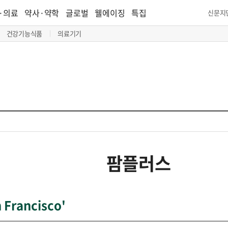
·의료
약사·약학
글로벌
웰에이징
특집
신문지
건강기능식품
의료기기
팜플러스
Francisco'