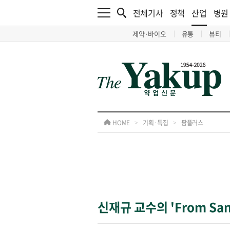
전체기사
정책
산업
병원
제약·바이오
유통
뷰티
HOME
>
기획·특집
>
팜플러스
신재규 교수의 'From San 