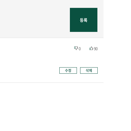
0
90
수정
삭제