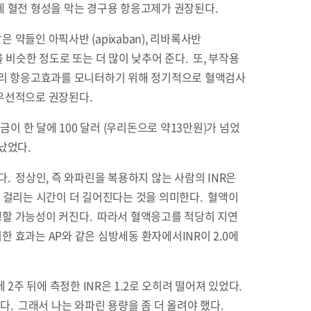
게 혈전 형성을 막는 경구용 항응고제가 권장된다.
약들인 아픽사반 (apixaban), 리바록사반
 위험을 비슷한 정도로 또는 더 많이 낮추어 준다. 또, 부작용
 달리 항응고효과를 모니터하기 위해 정기적으로 혈액검사
 우선적으로 권장된다.
 한 달에 100 달러 (우리돈으로 약13만원)가 넘었
났었다.
수 있다. 정상인, 즉 와파린을 복용하지 않는 사람의 INR은
는데 걸리는 시간이 더 길어진다는 것을 의미한다. 혈액이
생할 가능성이 커진다. 따라서 혈액응고를 적당히 지연
 효과는 AP와 같은 심방세동 환자에서INR이 2.0에
2주 뒤에 측정한 INR은 1.2로 오히려 떨어져 있었다.
. 그래서 나는 와파린 용량을 좀 더 올려야 했다.