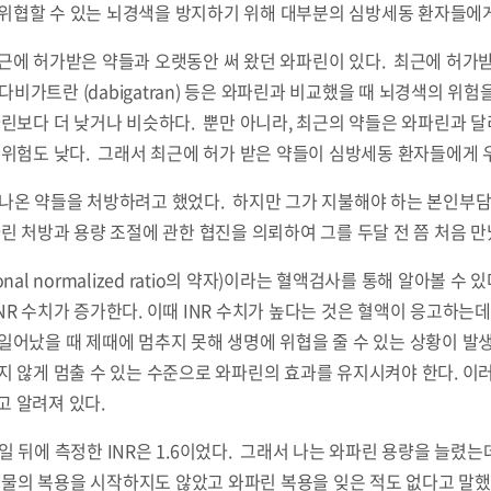
을 위협할 수 있는 뇌경색을 방지하기 위해 대부분의 심방세동 환자들에
에 허가받은 약들과 오랫동안 써 왔던 와파린이 있다. 최근에 허가받은 
aban), 다비가트란 (dabigatran) 등은 와파린과 비교했을 때 뇌경색의
파린보다 더 낮거나 비슷하다. 뿐만 아니라, 최근의 약들은 와파린과
 위험도 낮다. 그래서 최근에 허가 받은 약들이 심방세동 환자들에게
온 약들을 처방하려고 했었다. 하지만 그가 지불해야 하는 본인부담금이
 처방과 용량 조절에 관한 협진을 의뢰하여 그를 두달 전 쯤 처음 만
ional normalized ratio의 약자)이라는 혈액검사를 통해 알아볼 
 INR 수치가 증가한다. 이때 INR 수치가 높다는 것은 혈액이 응고하
일어났을 때 제때에 멈추지 못해 생명에 위협을 줄 수 있는 상황이 발
 않게 멈출 수 있는 수준으로 와파린의 효과를 유지시켜야 한다. 이러한
고 알려져 있다.
뒤에 측정한 INR은 1.6이었다. 그래서 나는 와파린 용량을 늘렸는데 
약물의 복용을 시작하지도 않았고 와파린 복용을 잊은 적도 없다고 말했다