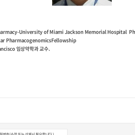
 Pharmacy-University of Miami Jackson Memorial Hospital P
cular PharmacogenomicsFellowship
 Francisco 임상약학과 교수.