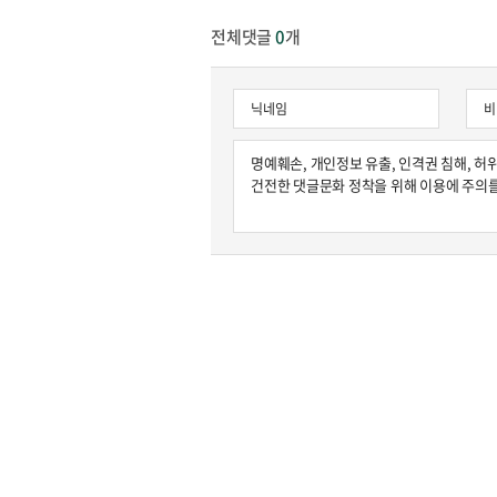
전체댓글
0
개