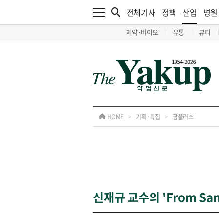
전체기사
정책
산업
병원
제약·바이오
유통
뷰티
HOME
>
기획·특집
>
팜플러스
신재규 교수의 'From San 