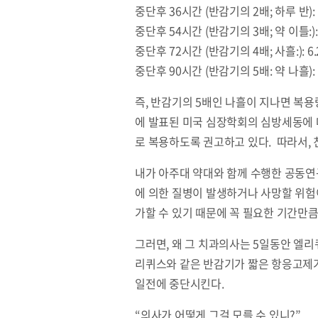
중단후 36시간 (반감기의 2배; 하루 반):
중단후 54시간 (반감기의 3배; 약 이틀:):
중단후 72시간 (반감기의 4배; 사흘:): 6
중단후 90시간 (반감기의 5배: 약 나흘): 
즉, 반감기의 5배인 나흘이 지나면 복용
에 발표된 미국 심장학회의 심방세동에 
로 복용하도록 권고하고 있다. 따라서,
내가 아주대 약대와 함께 수행한 공동연
에 의한 질병이 발생하거나 사망할 위험
가할 수 있기 때문에 꼭 필요한 기간만큼
그러면, 왜 그 치과의사는 5일동안 엘리
리퀴스와 같은 반감기가 짧은 항응고제가 
일전에 중단시킨다.
“의사가 어떻게 그걸 모를 수 있니?”