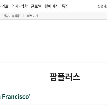
·의료
약사·약학
글로벌
웰에이징
특집
신문지
건강기능식품
의료기기
팜플러스
Francisco'