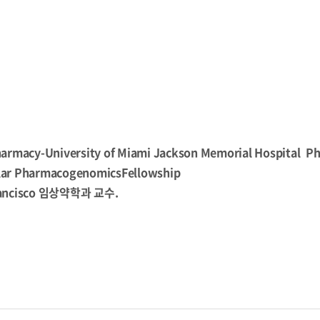
 Pharmacy-University of Miami Jackson Memorial Hospital P
cular PharmacogenomicsFellowship
 Francisco 임상약학과 교수.