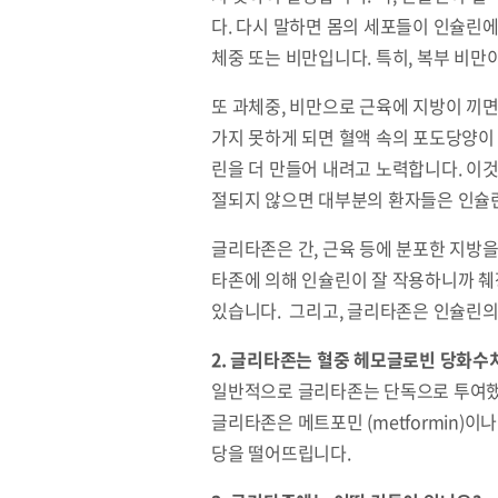
다. 다시 말하면 몸의 세포들이 인슐린에
체중 또는 비만입니다. 특히, 복부 비
또 과체중, 비만으로 근육에 지방이 끼면
가지 못하게 되면 혈액 속의 포도당양이
린을 더 만들어 내려고 노력합니다. 이것
절되지 않으면 대부분의 환자들은 인슐린
글리타존은 간, 근육 등에 분포한 지방을
타존에 의해 인슐린이 잘 작용하니까 췌
있습니다. 그리고, 글리타존은 인슐린
2. 글리타존는 혈중 헤모글로빈 당화수치 
일반적으로 글리타존는 단독으로 투여했을
글리타존은 메트포민 (metformin)이나
당을 떨어뜨립니다.