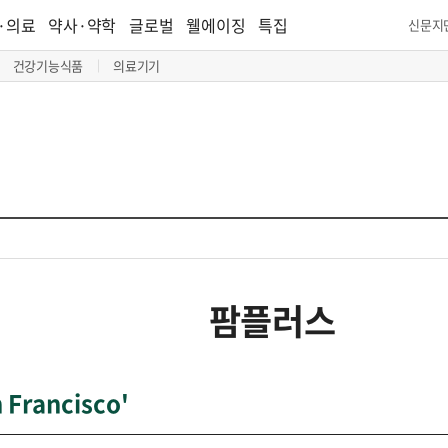
·의료
약사·약학
글로벌
웰에이징
특집
신문지
건강기능식품
의료기기
팜플러스
Francisco'