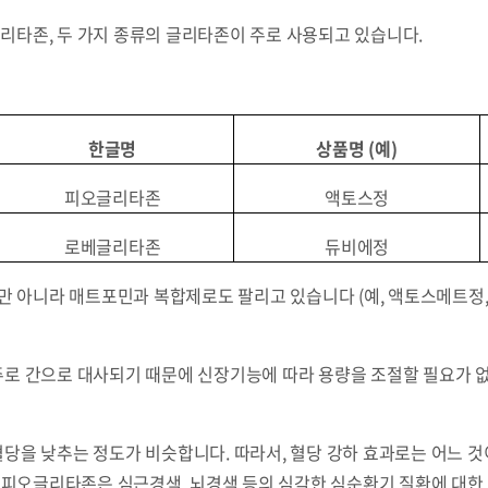
타존, 두 가지 종류의 글리타존이 주로 사용되고 있습니다.
한글명
상품명
(
예
)
피오글리타존
액토스정
로베글리타존
듀비에정
만 아니라 매트포민과 복합제로도 팔리고 있습니다 (예, 액토스메트정
 간으로 대사되기 때문에 신장기능에 따라 용량을 조절할 필요가 없
을 낮추는 정도가 비슷합니다. 따라서, 혈당 강하 효과로는 어느 것이
 피오글리타존은 심근경색, 뇌경색 등의 심각한 심순환기 질환에 대한