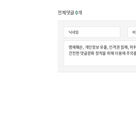
전체댓글
0
개