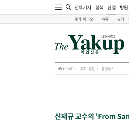
전체기사
정책
산업
병원
제약·바이오
유통
뷰티
HOME
>
기획·특집
>
팜플러스
신재규 교수의 'From San 