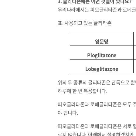
3. 글리타존에는 어떤 것들이 있나요?
우리나라에서는 피오글리타존과 로베글리
표. 사용되고 있는 글리타존
영문명
Pioglitazone
Lobeglitazone
위의 두 종류의 글리타존은 단독으로 뿐
하루에 한 번 복용합니다.
피오글리타존과 로베글리타존은 모두 주로
야 합니다.
피오글리타존과 로베글리타존은 서로 혈당
르지 않습니다. 아래에서 설명하겠지만,