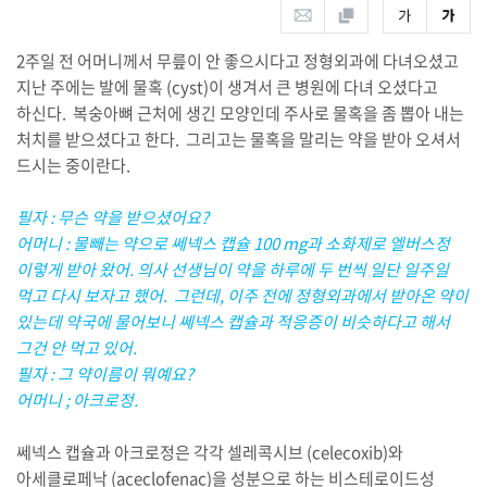
2주일 전 어머니께서 무릎이 안 좋으시다고 정형외과에 다녀오셨고
지난 주에는 발에 물혹 (cyst)이 생겨서 큰 병원에 다녀 오셨다고
하신다. 복숭아뼈 근처에 생긴 모양인데 주사로 물혹을 좀 뽑아 내는
처치를 받으셨다고 한다. 그리고는 물혹을 말리는 약을 받아 오셔서
드시는 중이란다.
필자 : 무슨 약을 받으셨어요?
어머니 : 물빼는 약으로 쎄넥스 캡슐 100 mg과 소화제로 엘버스정
이렇게 받아 왔어. 의사 선생님이 약을 하루에 두 번씩 일단 일주일
먹고 다시 보자고 했어. 그런데, 이주 전에 정형외과에서 받아온 약이
있는데 약국에 물어보니 쎄넥스 캡슐과 적응증이 비슷하다고 해서
그건 안 먹고 있어.
필자 : 그 약이름이 뭐예요?
어머니 ; 아크로정.
쎄넥스 캡슐과 아크로정은 각각 셀레콕시브 (celecoxib)와
아세클로페낙 (aceclofenac)을 성분으로 하는 비스테로이드성