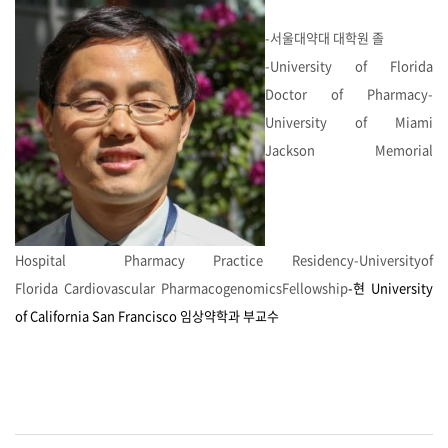
-서울대약대 대학원 졸
-University of Florida
Doctor of Pharmacy
-
University of Miami
Jackson Memorial
Hospital
Pharmacy
Practice Residency
-Universityof
Florida
Cardiovascular Pharmacogenomics
Fellowship
-현 University
of California San Francisco 임상약학과 부교수