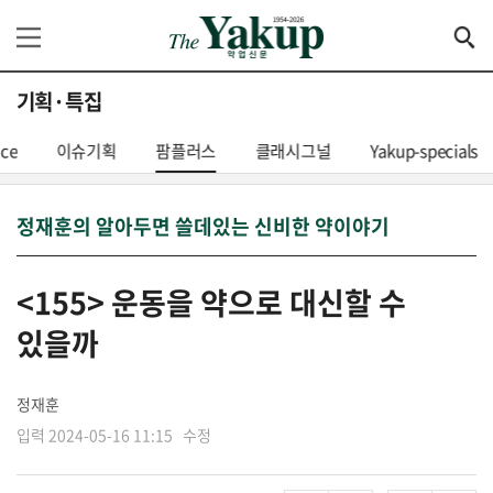
기획·특집
nce
이슈기획
팜플러스
클래시그널
Yakup-specials
정재훈의 알아두면 쓸데있는 신비한 약이야기
<155> 운동을 약으로 대신할 수
있을까
정재훈
입력 2024-05-16 11:15 수정