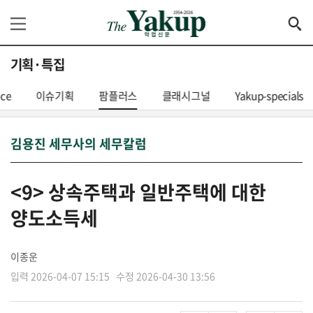
기획·특집
nce
이슈기획
팜플러스
클래시그널
Yakup-specials
김용진 세무사의 세무칼럼
<9> 상속주택과 일반주택에 대한
양도소득세
이종운
입력 2026-04-07 15:15 수정 2026-04-30 13:56