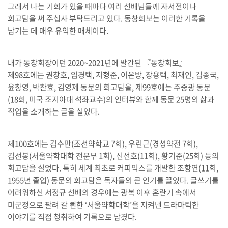
그래서 나는 기회가 있을 때마다 여러 선배님들께 자서전이나
회고담을 써 주십사 부탁드리고 있다. 동창회보는 이러한 기록을
남기는 데 매우 유익한 매체이다.
내가 동창회장이던 2020~2021년에 발간된 『동창회보』
제98호에는 권창호, 임경택, 지형준, 이은방, 장용택, 최재인, 김종국,
윤창영, 박찬효, 김영제 동문의 회고담을, 제99호에는 주중광 동문
(18회, 미국 조지아대 석좌교수)의 인터뷰와 함께 동문 25명의 삶과
직업을 소개하는 글을 실었다.
제100호에는 김수만(조선약학교 7회), 우린근(경성약전 7회),
김선봉(서울약학대학 전문부 1회), 신선호(11회), 황기준(25회) 등의
회고담을 실었다. 특히 세계 최초로 커피믹스를 개발한 조항연(11회,
1955년 졸업) 동문의 회고담은 독자들의 큰 인기를 끌었다. 글쓰기를
어려워하신 서정규 선배의 경우에는 광복 이후 혼란기 속에서
미군정으로 팔려 갈 뻔한 ‘서울약학대학’을 지켜낸 드라마틱한
이야기를 직접 청취하여 기록으로 남겼다.