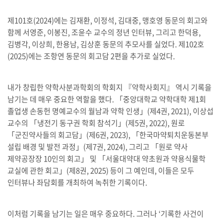
제101호(2024)에는 김재환, 이정석, 김대중, 맹호영 동문의 회고와
함께 서영준, 이봉진, 조윤수 교수의 정년 인터뷰, 그리고 한덕용,
김병각, 이상희, 한용남, 김상훈 동문의 추모사를 실었다. 제102호
(2025)에는 조항연 동문의 회고담 2편을 추가로 실었다.
내가 창립한 약학사분과학회의 학회지 『약학사회지』 역시 기록을
남기는 데 매우 중요한 역할을 했다. 「중앙대학교 약학대학 제1회
졸업생 손동헌 명예교수의 월남과 약학 인생」(제4권, 2021), 이상섭
교수의 「냉전기 동구권 학회 참석기」(제5권, 2022), 원로
「군진약사들의 회고담」(제6권, 2023), 「한국마약퇴치운동본부
설립 배경 및 발전 과정」(제7권, 2024), 그리고 「원로 약사
제약공장장 10인의 회고」 및 「서울대약대 약초원과 약용식물학
교실에 관한 회고」(제8권, 2025) 등이 그 예인데, 이들은 모두
인터뷰나 좌담회를 개최하여 녹취한 기록이다.
이처럼 기록을 남기는 일은 매우 중요하다. 그러나 ‘기록한 사건이