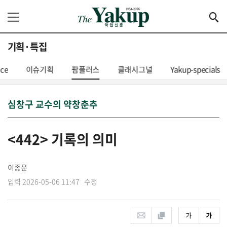
기획·특집
nce
이슈기획
팜플러스
클래시그널
Yakup-specials
심창구 교수의 약창춘추
<442> 기록의 의미
이종운
입력 2026-05-06 11:47 수정