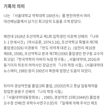
기록의 의미
나는 『서울대학교 약학대학 100년사』를 편찬하면서 여러
대선배님들께서 남기신 회고담의 도움을 크게 받았다.
예컨대 1918년 조선약학교 제1회 입학생인 이호벽 선배의 「나와
3·1 만세사건」(약사공론, 1974.5.16), 조선약학교 특별과 제7회
졸업생(1926) 이경봉의 「반도 의약계 대관 2」(삼천리 제10권
제8호, 1938), 조선약학교 본과 제7회(1930) 졸업생인 한구동 교수의
회고담(『한국약학의 아버지 녹암 한구동』, 서울대약대, 2016)과
동기이자 최초의 여약사인 장금산의 「나의 학창 시절」(서울대약대
뉴스레터, 1985) 등이 100년사 복원에 엄청난 도움이 되었다.
뒤이어 경성약전을 졸업(3회 졸업, 1933년)하고 훗날 일동제약을
창업한 윤용구 선배의 「나의 학창 시절」
(『서울대약대동창회보』, 1985), 경성약전 15회(1944년) 졸업생
오수창 선배(전 과학수사연구소장)의 「일제에 의해 주석산 제조