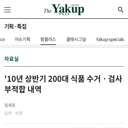
기획·특집
nce
이슈기획
팜플러스
클래시그널
Yakup-specials
자료실
'10년 상반기 200대 식품 수거ㆍ검사
부적합 내역
임세호
입력 수정