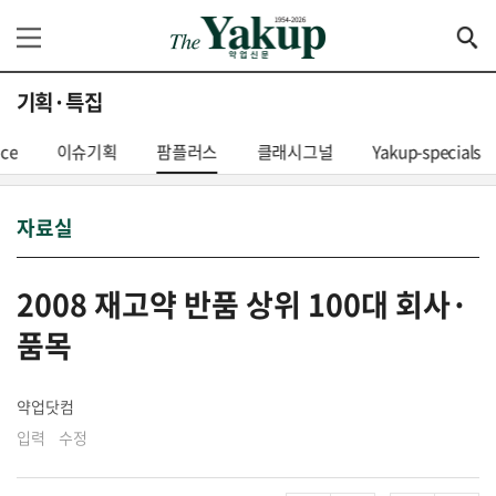
기획·특집
nce
이슈기획
팜플러스
클래시그널
Yakup-specials
자료실
2008 재고약 반품 상위 100대 회사·
품목
약업닷컴
입력 수정