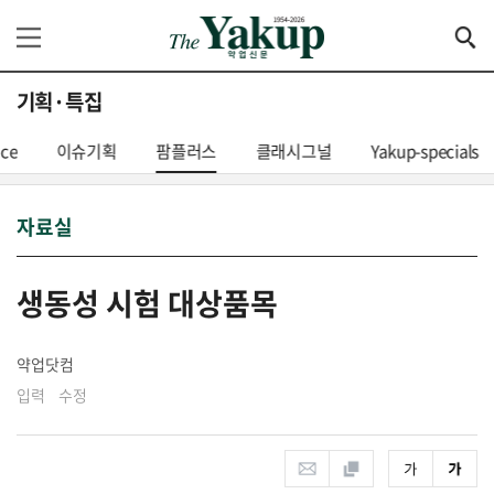
기획·특집
nce
이슈기획
팜플러스
클래시그널
Yakup-specials
자료실
생동성 시험 대상품목
약업닷컴
입력 수정