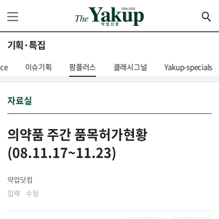
기획·특집
nce
이슈기획
팜플러스
클래시그널
Yakup-specials
자료실
의약품 주간 품목허가현황
(08.11.17~11.23)
약업닷컴
입력 수정