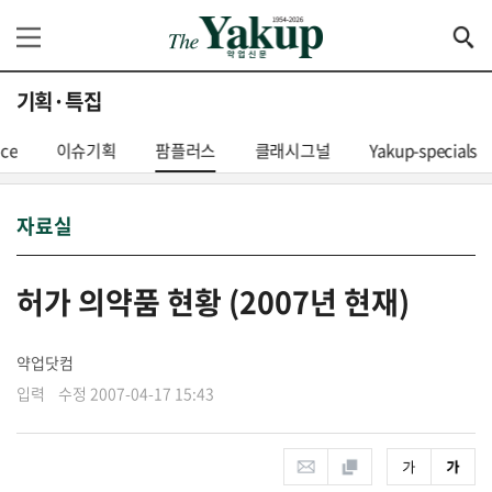
기획·특집
nce
이슈기획
팜플러스
클래시그널
Yakup-specials
자료실
허가 의약품 현황 (2007년 현재)
약업닷컴
입력 수정 2007-04-17 15:43