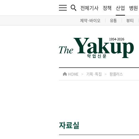
전체기사
정책
산업
병원
제약·바이오
유통
뷰티
HOME
>
기획·특집
>
팜플러스
자료실