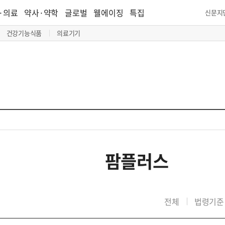
·의료
약사·약학
글로벌
웰에이징
특집
신문지
건강기능식품
의료기기
팜플러스
전체
법령기준