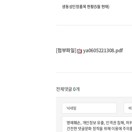
생동성인정품목 현황(5월 현재)
[첨부파일]
ya0605221308.pdf
전체댓글
0
개