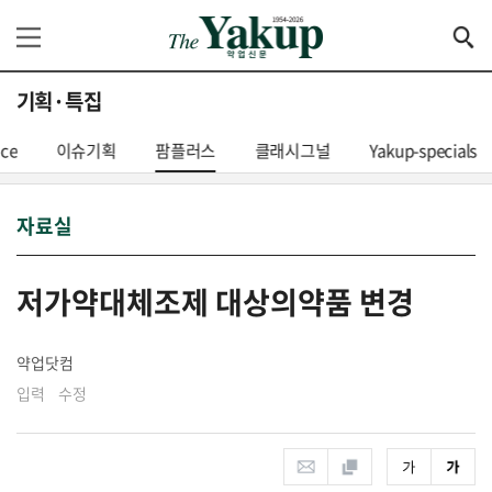
기획·특집
nce
이슈기획
팜플러스
클래시그널
Yakup-specials
자료실
저가약대체조제 대상의약품 변경
약업닷컴
입력 수정