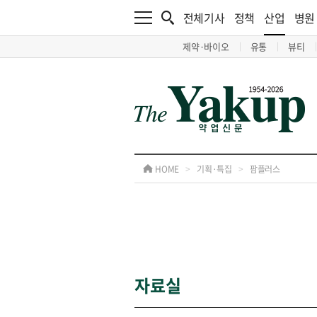
전체기사
정책
산업
병원
제약·바이오
유통
뷰티
HOME
>
기획·특집
>
팜플러스
자료실