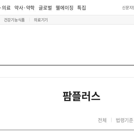
·의료
약사·약학
글로벌
웰에이징
특집
신문지
건강기능식품
의료기기
팜플러스
전체
법령기준