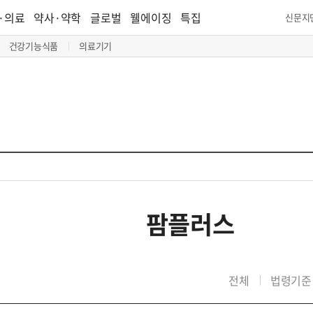
·의료
약사·약학
글로벌
웰에이징
특집
신문지
건강기능식품
의료기기
팜플러스
전체
법령기준