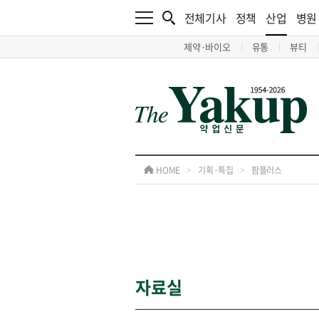
전체기사
정책
산업
병원
제약·바이오
유통
뷰티
HOME
>
기획·특집
>
팜플러스
자료실