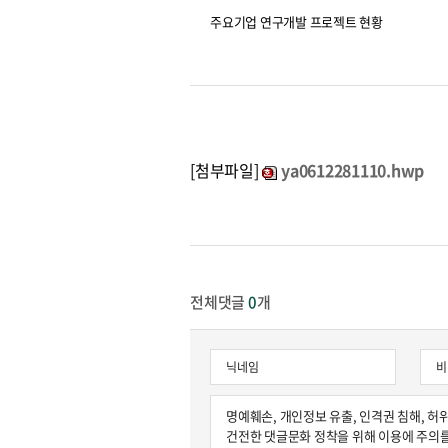
주요기업 연구개발 프로젝트 현황
[첨부파일]
ya0612281110.hwp
전체댓글
0
개