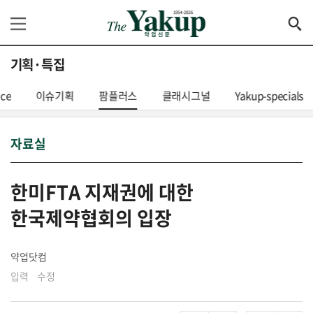
기획·특집
nce
이슈기획
팜플러스
클래시그널
Yakup-specials
자료실
한미FTA 지재권에 대한
한국제약협회의 입장
약업닷컴
입력 수정