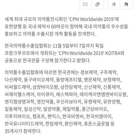
세계 최대 규모의 의약품전시회인 'CPhI Worldwide 2019'에
유한양행 등 국내 제약사 60여곳이 참여해 국내 의약품의 우수성을
홍보하고 의약품 수출시장 개척 활동을 전개한다.
한국의약품수출입협회는 11월 5일부터 7일까지 독일
프랑크푸르트에서 개최되는 'CPhI Worldwide 2019' KOTRA와
공동으로 한국관을 구성해 참가한다고 밝혔다.
의약품수출입협회에 따르면 한국관에는 경보제약, 구주제약,
다산제약, 동구바이오제약, 동방에프티엘, 명문제약, 보령제약,
비씨월드제약, 삼양바이오팜, 삼천당제약, 신신제약, 신풍제약,
씨제이헬스케어, 아이큐어, 에스텍파마, 에이케이앤엠엔바이오팜,
엔지켐생명과학, 영진약품, 우신라보타치, 유영제약, 유한양행,
일동제약, 일성신약, 일양약품, 제일약품, 종근당바이오,
지투지바이오, 켐포트, 펜믹스, 한국비엔씨, 한국비엠아이,
한국유나이티드제약, 한림제약, 환인제약, 휴온스글로벌 등
35개사가 참여한다.