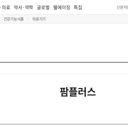
·의료
약사·약학
글로벌
웰에이징
특집
신문지
건강기능식품
의료기기
팜플러스