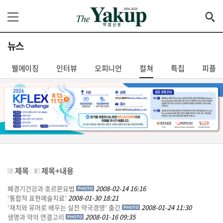
뉴스
웰에이징
인터뷰
오피니언
컬쳐
특집
피플
제목
제목+내용
폐경기건강과 호르몬요법
2008-02-14 16:16
‘통합적 표현예술치료’
2008-01-30 18:21
‘재치와 유머로 배우는 실전 약국경영' 출간
2008-01-24 11:30
생명과 약의 연결고리
2008-01-16 09:35