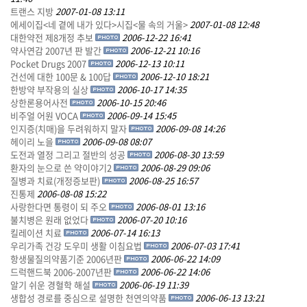
트랜스 지방
2007-01-08 13:11
에세이집<네 곁에 내가 있다>시집<물 속의 거울>
2007-01-08 12:48
대한약전 제8개정 추보
2006-12-22 16:41
약사연감 2007년 판 발간
2006-12-21 10:16
Pocket Drugs 2007
2006-12-13 10:11
건선에 대한 100문 & 100답
2006-12-10 18:21
한방약 부작용의 실상
2006-10-17 14:35
상한론용어사전
2006-10-15 20:46
비주얼 어원 VOCA
2006-09-14 15:45
인지증(치매)을 두려워하지 말자
2006-09-08 14:26
헤이리 노을
2006-09-08 08:07
도전과 열정 그리고 절반의 성공
2006-08-30 13:59
환자의 눈으로 쓴 약이야기2
2006-08-29 09:06
질병과 치료(개정증보판)
2006-08-25 16:57
진통제
2006-08-08 15:22
사랑한다면 통령이 되 주오
2006-08-01 13:16
불치병은 원래 없었다
2006-07-20 10:16
킬레이션 치료
2006-07-14 16:13
우리가족 건강 도우미 생활 이침요법
2006-07-03 17:41
항생물질의약품기준 2006년판
2006-06-22 14:09
드럭핸드북 2006-2007년판
2006-06-22 14:06
알기 쉬운 경혈학 해설
2006-06-19 11:39
생합성 경로를 중심으로 설명한 천연의약품
2006-06-13 13:21