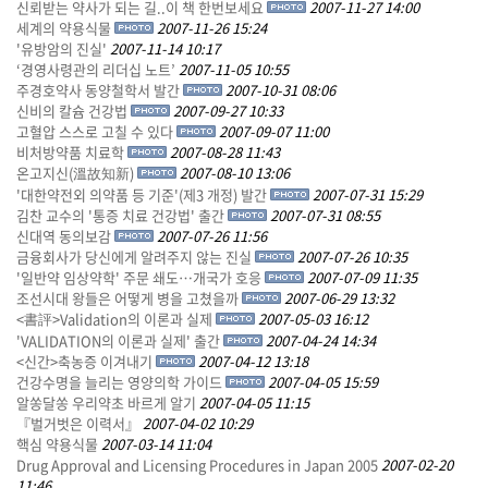
신뢰받는 약사가 되는 길..이 책 한번보세요
2007-11-27 14:00
세계의 약용식물
2007-11-26 15:24
'유방암의 진실'
2007-11-14 10:17
‘경영사령관의 리더십 노트’
2007-11-05 10:55
주경호약사 동양철학서 발간
2007-10-31 08:06
신비의 칼슘 건강법
2007-09-27 10:33
고혈압 스스로 고칠 수 있다
2007-09-07 11:00
비처방약품 치료학
2007-08-28 11:43
온고지신(溫故知新)
2007-08-10 13:06
'대한약전외 의약품 등 기준'(제3 개정) 발간
2007-07-31 15:29
김찬 교수의 '통증 치료 건강법' 출간
2007-07-31 08:55
신대역 동의보감
2007-07-26 11:56
금융회사가 당신에게 알려주지 않는 진실
2007-07-26 10:35
'일반약 임상약학' 주문 쇄도…개국가 호응
2007-07-09 11:35
조선시대 왕들은 어떻게 병을 고쳤을까
2007-06-29 13:32
<書評>Validation의 이론과 실제
2007-05-03 16:12
'VALIDATION의 이론과 실제' 출간
2007-04-24 14:34
<신간>축농증 이겨내기
2007-04-12 13:18
건강수명을 늘리는 영양의학 가이드
2007-04-05 15:59
알쏭달쏭 우리약초 바르게 알기
2007-04-05 11:15
『벌거벗은 이력서』
2007-04-02 10:29
핵심 약용식물
2007-03-14 11:04
Drug Approval and Licensing Procedures in Japan 2005
2007-02-20
11:46