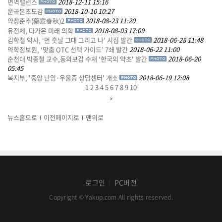
면역밸런스
2018-12-11 15:16
운곡본초도감
2018-10-10 10:27
약창춘추(藥窓春秋)2
2018-08-23 11:20
유전체, 다가온 미래 의학
2018-08-03 17:09
김학철 약사, ‘먼 훗날 그대 그리고 나’ 시집 발간
2018-06-28 11:48
약학정보원, ‘맞춤 OTC 선택 가이드’ 7쇄 발간
2018-06-22 11:00
순천대 박종철 교수,동의보감 수재 ‘한국의 약초' 발간
2018-06-20
05:45
복지부, '중앙 난임·우울증 상담센터' 개소
2018-06-19 12:08
1
2
3
4
5
6
7
8
9
10
뉴스홈으로
이전페이지로
맨위로
로그인
PC버전
│
Copyright © Yakup.com All rights reserved.