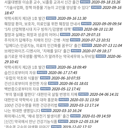
서울대병원 이승훈 교수, 뇌졸중 교과서 신간 출간
2020-09-18 15:26
“기술사업화, 정책 마중물 기능이 고인물 양상할 수 있다”
2020-09-16
18:47
약학사회지 제3권 1호 발간
2020-09-16 11:30
췌장암 환자, 보호자, 의료인을 위한 췌장암 안내서
2020-09-09 09:54
‘5차 산업혁명시대 지구 빙하기/감염병 대책’
2020-08-10 11:30
절망과 실패는 희망과 성공의 어머니
2020-07-29 07:15
주치의가 답해주는 치매의 진단·간병·처방
2020-07-23 10:51
'딥메디슨:인공지능, 의료의 인간화를 꿈꾸다' 출간
2020-07-13 11:04
브레인와이즈-디멘시아, '치매를 읽다' 출간
2020-07-09 18:17
슬기로운 약국생활-팜택스가 알려주는 약국세무와 노무비밀
2020-06-
29 10:41
약학사회지 제2권 1호 발간
2020-06-18 09:49
습진으로부터의 자유
2020-06-17 17:45
‘유럽의 약초와 식물원’
2020-06-10 07:55
건선으로부터의 완전한 자유
2020-06-01 18:01
백반증으로부터의 자유
2020-05-12 17:41
'부의 열쇠를 말한다’-대한민국 살릴 번영의 지혜
2020-04-06 14:31
대한민국 약학박사 1호 대하 홍문화
2020-03-31 13:50
100년 건강수명을 위한 건강관리법
2020-03-13 17:14
나는 위대한 생명입니다
2020-03-10 16:24
파마재니스텍, ‘체내 정전기 발생이론’ 출간
2020-01-09 14:59
[신간] 약국에서 만난 건강기능식품
2019-12-05 15:34
‘권순경 교수의 야생화 이야기’
2019-12-02 17:32