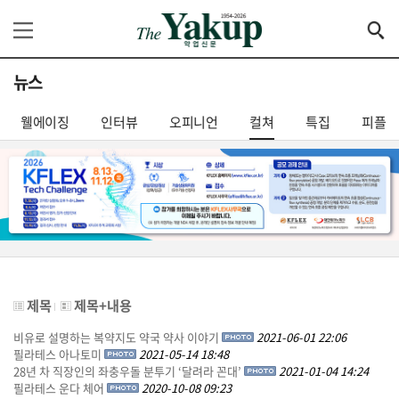
뉴스
웰에이징
인터뷰
오피니언
컬쳐
특집
피플
제목
제목+내용
비유로 설명하는 복약지도 약국 약사 이야기
2021-06-01 22:06
필라테스 아나토미
2021-05-14 18:48
28년 차 직장인의 좌충우돌 분투기 ‘달려라 꼰대’
2021-01-04 14:24
필라테스 운다 체어
2020-10-08 09:23