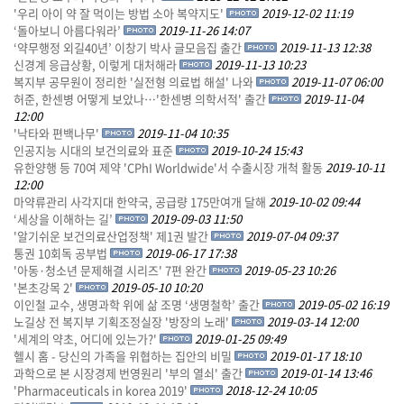
'우리 아이 약 잘 먹이는 방법 소아 복약지도'
2019-12-02 11:19
‘돌아보니 아름다워라’
2019-11-26 14:07
‘약무행정 외길40년’ 이창기 박사 글모음집 출간
2019-11-13 12:38
신경계 응급상황, 이렇게 대처해라
2019-11-13 10:23
복지부 공무원이 정리한 '실전형 의료법 해설' 나와
2019-11-07 06:00
허준, 한센병 어떻게 보았나…'한센병 의학서적' 출간
2019-11-04
12:00
'낙타와 편백나무'
2019-11-04 10:35
인공지능 시대의 보건의료와 표준
2019-10-24 15:43
유한양행 등 70여 제약 'CPhI Worldwide'서 수출시장 개척 활동
2019-10-11
12:00
마약류관리 사각지대 한약국, 공급량 175만여개 달해
2019-10-02 09:44
‘세상을 이해하는 길’
2019-09-03 11:50
'알기쉬운 보건의료산업정책' 제1권 발간
2019-07-04 09:37
통권 10회독 공부법
2019-06-17 17:38
'아동·청소년 문제해결 시리즈' 7편 완간
2019-05-23 10:26
'본초강목 2'
2019-05-10 10:20
이인철 교수, 생명과학 위에 삶 조명 ‘생명철학’ 출간
2019-05-02 16:19
노길상 전 복지부 기획조정실장 '방장의 노래'
2019-03-14 12:00
'세계의 약초, 어디에 있는가?'
2019-01-25 09:49
헬시 홈 - 당신의 가족을 위협하는 집안의 비밀
2019-01-17 18:10
과학으로 본 시장경제 번영원리 '부의 열쇠' 출간
2019-01-14 13:46
'Pharmaceuticals in korea 2019'
2018-12-24 10:05