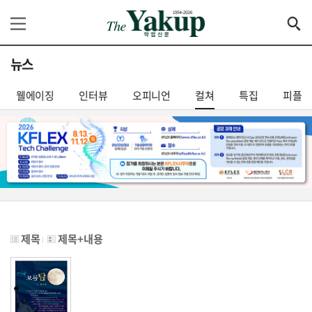
뉴스
웰에이징
인터뷰
오피니언
컬쳐
특집
피플
제목
제목+내용