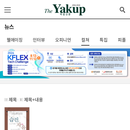
뉴스
웰에이징
인터뷰
오피니언
컬쳐
특집
피플
제목
제목+내용