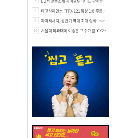
EU서 맞춤조제 세마글루타이드 판매중단 판결
7
테고사이언스 "TPX-121 임상 1상 주름개선 66.7%·안전성 확보"
8
파마리서치, 상반기 역대 최대 실적…수출 47% 늘며 성장 견인
9
서울대 의과대학 이승훈 교수 개발 ‘CX213’, 미국 FDA 패스트트랙 지정
10