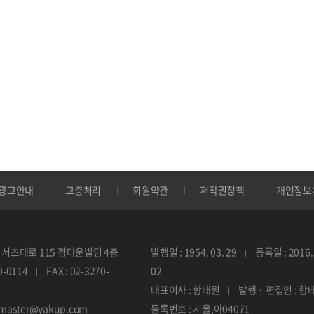
광고안내
고충처리
회원약관
저작권정책
개인정보
서초대로 115 정다운빌딩 4층
발행일 : 1954. 03. 29
등록일 : 2016. 
70-0114
FAX : 02-3270-
02
대표이사 : 함태원
발행 · 편집인 : 함
ebmaster@yakup.com
등록번호 : 서울,아04071