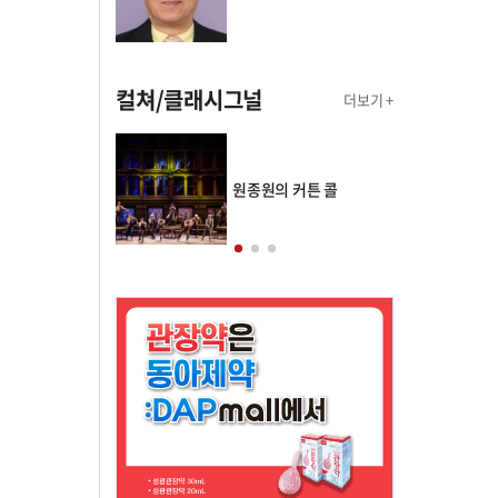
컬쳐/클래시그널
더보기 +
의 클래스토리
원종원의 커튼 콜