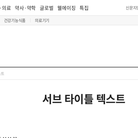
·의료
약사·약학
글로벌
웰에이징
특집
신문지
건강기능식품
의료기기
스트
서브 타이틀 텍스트