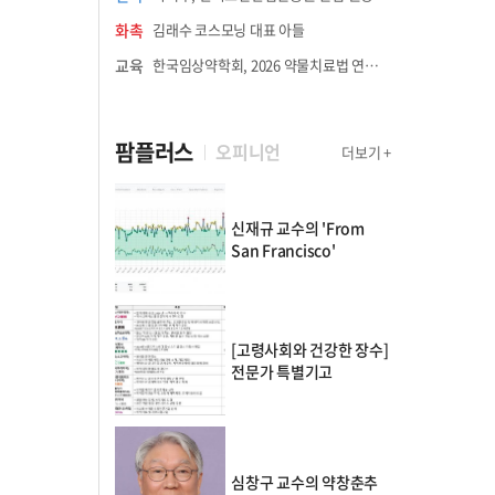
화촉
김래수 코스모닝 대표 아들
교육
한국임상약학회, 2026 약물치료법 연수강좌 8월 21일 개최
팜플러스
오피니언
더보기 +
신재규 교수의 'From
San Francisco'
[고령사회와 건강한 장수]
전문가 특별기고
심창구 교수의 약창춘추