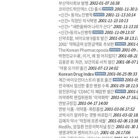
부산약사회보 발행
2002-01-07 16:38
코리안드럭인덱스 CD 출시
2001-11-30 1
<신간> 동의노인병학
2001-11-13 10:14
<신간> 직장인 의식혁명
2001-11-13 10:13
<신간> "새판을짜야 나라가 산다"
2001-11-13 10
<신간>동의노인병학
2001-11-09 13:57
신약조합, 바이오뷰 9월호 발간
2001-09-18 13:1
2001' 약제급여 상한금액표 추보판
2001-0
The Korean Pharmacopoeia
2001-09-
박현민교수著, 이거, 왜 핑 어지럽지?
2001-08-21
김용문 前 차관, 보건의료 서적 발간
2001-08-07 
'약용 오가피'출간
2001-07-13 14:02
Korean Drug Index
2001-06-25 09:33
계간 바이오인더스트리 봄호 출간
2001-05
전국에서 엄선한 좋은 병원 수록
2001-05-18 11:5
암전문저널 ‘CDMC’지 폐암편 발간
2001-0
의약화학 편집위원회 '의약화학'
2001-04-17 16:
연방규정집
2001-04-17 14:00
연방 식품·의약품·화장품법
2001-03-06 17:52
코박사가 알려주는 콧병 바로잡기
2001-03-02 18
김예자 약사 '약창에 흐른세월'
2001-02-06 13:38
Medifo, 암질환 전문의학저널 창간
2001-01-30 1
생명과학과 벤처비즈니스
2001-01-26 17:06