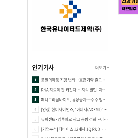
인기기사
더보기 +
품절의약품 지형 변화…호흡기약 줄고 만성질환 복합제 늘었다
1
RNA 치료제 판 커진다…‘지속 발현·자가증폭·단백질 복원’ 경쟁
2
페니트리움바이오, 유상증자 구주주 청약률 91.03% 기록
3
[영상] 한미사이언스, '아데시(ADESII)' 앞세워 더마 시장 판도 바꾼다
4
듀피젠트·넴루비오 광고 공방 격화…이번엔 사노피가 일부 문구 변경
5
[기업분석] 디바이스 13개사 1Q R&D·해외매출 증가
6