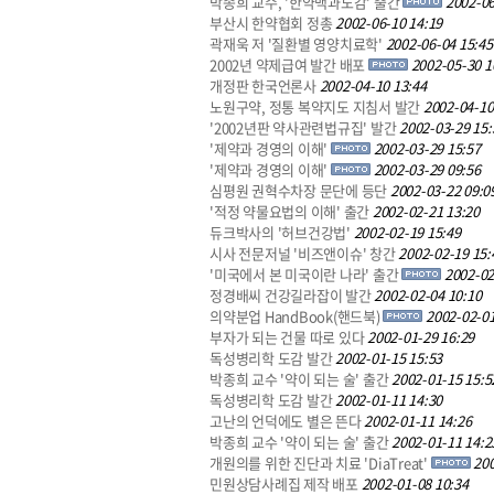
박종희 교수, '한약백과도감' 출간
2002-06
부산시 한약협회 정총
2002-06-10 14:19
곽재욱 저 '질환별 영양치료학'
2002-06-04 15:45
2002년 약제급여 발간 배포
2002-05-30 1
개정판 한국언론사
2002-04-10 13:44
노원구약, 정통 복약지도 지침서 발간
2002-04-10
'2002년판 약사관련법규집' 발간
2002-03-29 15:
'제약과 경영의 이해'
2002-03-29 15:57
'제약과 경영의 이해'
2002-03-29 09:56
심평원 권혁수차장 문단에 등단
2002-03-22 09:0
'적정 약물요법의 이해' 출간
2002-02-21 13:20
듀크박사의 '허브건강법'
2002-02-19 15:49
시사 전문저널 '비즈앤이슈' 창간
2002-02-19 15:
'미국에서 본 미국이란 나라' 출간
2002-02
정경배씨 건강길라잡이 발간
2002-02-04 10:10
의약분업 HandBook(핸드북)
2002-02-01
부자가 되는 건물 따로 있다
2002-01-29 16:29
독성병리학 도감 발간
2002-01-15 15:53
박종희 교수 '약이 되는 술' 출간
2002-01-15 15:5
독성병리학 도감 발간
2002-01-11 14:30
고난의 언덕에도 별은 뜬다
2002-01-11 14:26
박종희 교수 '약이 되는 술' 출간
2002-01-11 14:2
개원의를 위한 진단과 치료 'DiaTreat'
200
민원상담사례집 제작 배포
2002-01-08 10:34