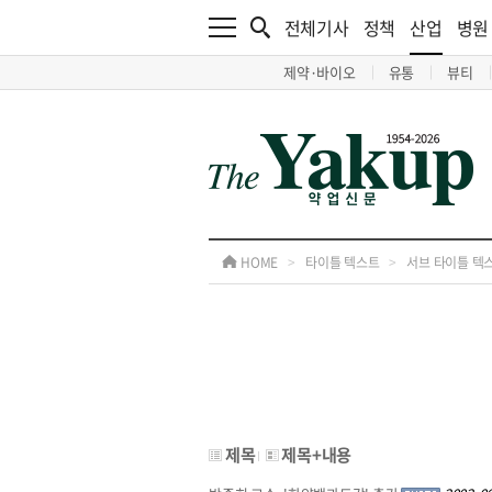
전체기사
정책
산업
병원
제약·바이오
유통
뷰티
HOME
>
타이틀 텍스트
>
서브 타이틀 텍
제목
제목+내용