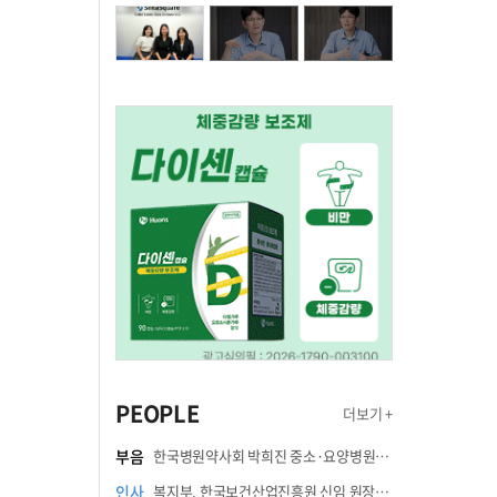
PEOPLE
더보기 +
부음
한국병원약사회 박희진 중소·요양병원이사(충청북도 청주의료원 약제팀장) 부친상
인사
복지부, 한국보건산업진흥원 신임 원장에 고상백 교수 임명