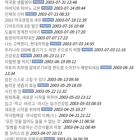
약국용 생활영어
2003-07-31 13:48
아버지와 피아노 교본
2003-07-24 09:44
인체의 신비
2003-07-21 08:33
2003 약국경영과 세무
2003-07-18 11:39
디아트리호 8호 발간
2003-07-16 10:48
도올의 청계천 이야기
2003-07-09 17:20
동양의약과학대전
2003-07-07 17:23
나는 고백한다, 현대의학을
2003-07-03 14:55
우리나라 100배 즐기기 3 -외딴 곳으로의 여행
2003-07-03 11:16
건강보감
2003-06-23 11:17
이럴땐 뭘 먹지?
2003-06-19 09:12
아토피 피부염 알레르기비염 편도염 소아천식 해방되세요
2003-06-16
13:34
암은 스스로 고칠 수 있다
2003-06-13 09:56
놀라운 생즙의 효능
2003-05-29 18:05
사진 한 장
2003-05-22 11:32
원희목著, 새로운 시작을 위하여
2003-05-03 13:12
입고·먹고·바르고·마시는 실크건강법
2003-05-03 08:55
새로운 시작을 위하여
2003-04-25 10:27
약사법해설 -약사법의 이해(Ⅱ)-
2003-04-21 21:12
'모든 것을 잃어도 잃을 수 없는 것'
2003-04-11 08:56
'질병을 치료하는 건강식물의 약효'
2003-04-11 08:49
팜 코러스의 꿈
2003-04-07 10:13
[서평] 한약재 감별주해
2003-03-24 06:59