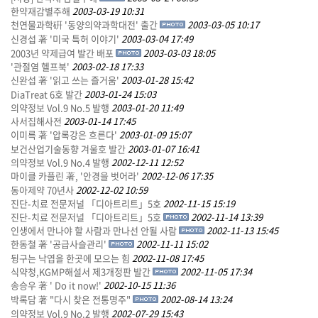
한약재감별주해
2003-03-19 10:31
천연물과학硏 '동양의약과학대전' 출간
2003-03-05 10:17
신경섭 著 '미국 특허 이야기'
2003-03-04 17:49
2003년 약제급여 발간 배포
2003-03-03 18:05
'관절염 헬프북'
2003-02-18 17:33
신완섭 著 '읽고 쓰는 즐거움'
2003-01-28 15:42
DiaTreat 6호 발간
2003-01-24 15:03
의약정보 Vol.9 No.5 발행
2003-01-20 11:49
사서집해사전
2003-01-14 17:45
이미륵 著 '압록강은 흐른다'
2003-01-09 15:07
보건산업기술동향 겨울호 발간
2003-01-07 16:41
의약정보 Vol.9 No.4 발행
2002-12-11 12:52
마이클 카플린 著, '안경을 벗어라'
2002-12-06 17:35
동아제약 70년사
2002-12-02 10:59
진단-치료 전문저널 「디아트리트」5호
2002-11-15 15:19
진단-치료 전문저널 「디아트리트」5호
2002-11-14 13:39
인생에서 만나야 할 사람과 만나선 안될 사람
2002-11-13 15:45
한동철 著 '공급사슬관리'
2002-11-11 15:02
뒹구는 낙엽을 한곳에 모으는 힘
2002-11-08 17:45
식약청,KGMP해설서 제3개정판 발간
2002-11-05 17:34
송승우 著 ' Do it now!'
2002-10-15 11:36
박록담 著 "다시 찾은 전통명주"
2002-08-14 13:24
의약정보 Vol.9 No.2 발행
2002-07-29 15:43